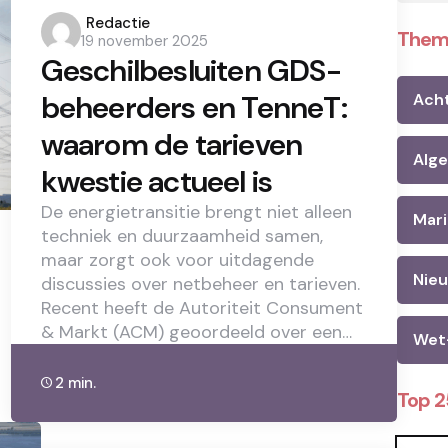
Posted
Redactie
Them
19 november 2025
by
Geschilbesluiten GDS-
beheerders en TenneT:
Ach
waarom de tarieven
Alg
kwestie actueel is
De energietransitie brengt niet alleen
Mari
techniek en duurzaamheid samen,
maar zorgt ook voor uitdagende
Nie
discussies over netbeheer en tarieven.
Recent heeft de Autoriteit Consument
& Markt (ACM) geoordeeld over een…
Wet
2 min.
Top 