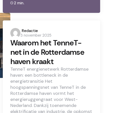
2 min.
Posted
Redactie
3 november 2025
by
Waarom het TenneT-
net in de Rotterdamse
haven kraakt
TenneT energienetwerk Rotterdamse
haven: een bottleneck in de
energietransitie Het
hoogspanningsnet van TenneT in de
Rotterdamse haven vormt het
energieruggengraat voor West-
Nederland. Dankzij toenemende
elektrificatie van industrie, de opkomst