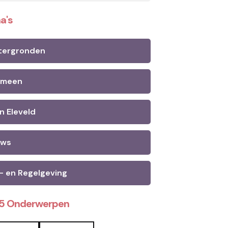
a's
tergronden
emeen
n Eleveld
uws
- en Regelgeving
25 Onderwerpen