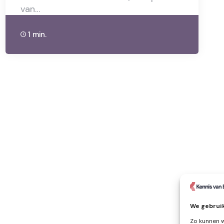
van…
1 min.
We gebruik
Zo kunnen w