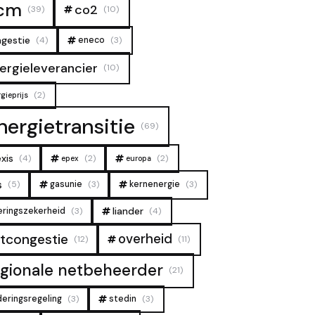
cm
co2
(39)
(10)
gestie
(4)
eneco
(3)
ergieleverancier
(10)
(2)
gieprijs
nergietransitie
(69)
xis
(4)
(2)
(2)
epex
europa
s
(5)
gasunie
(3)
kernenergie
(3)
liander
eringszekerheid
(3)
(4)
overheid
tcongestie
(12)
(11)
egionale netbeheerder
(21)
deringsregeling
(3)
stedin
(3)