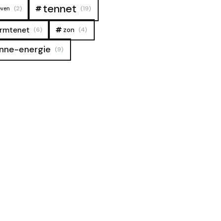
tennet
(2)
(19)
even
rmtenet
zon
(6)
(4)
nne-energie
(9)