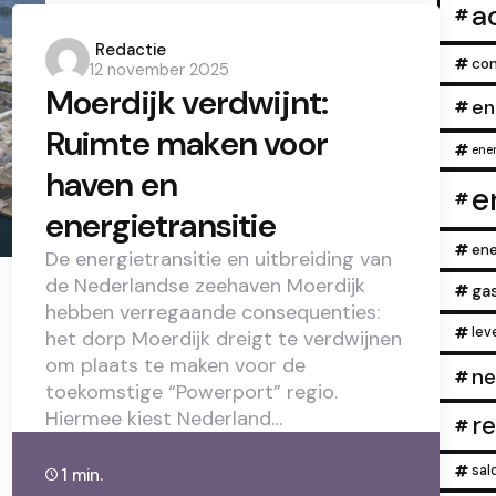
a
Posted
Redactie
con
12 november 2025
by
Moerdijk verdwijnt:
en
Ruimte maken voor
ener
haven en
e
energietransitie
ene
De energietransitie en uitbreiding van
de Nederlandse zeehaven Moerdijk
ga
hebben verregaande consequenties:
lev
het dorp Moerdijk dreigt te verdwijnen
om plaats te maken voor de
ne
toekomstige “Powerport” regio.
Hiermee kiest Nederland…
r
sal
1 min.