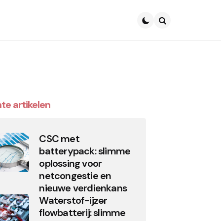
Search
te artikelen
CSC met
batterypack: slimme
oplossing voor
netcongestie en
nieuwe verdienkans
Waterstof-ijzer
flowbatterij: slimme