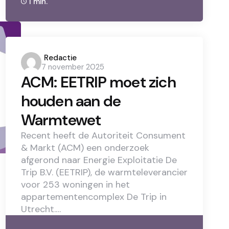
1 min.
Posted
Redactie
7 november 2025
by
ACM: EETRIP moet zich
houden aan de
Warmtewet
Recent heeft de Autoriteit Consument
& Markt (ACM) een onderzoek
afgerond naar Energie Exploitatie De
Trip B.V. (EETRIP), de warmteleverancier
voor 253 woningen in het
appartementencomplex De Trip in
Utrecht.…