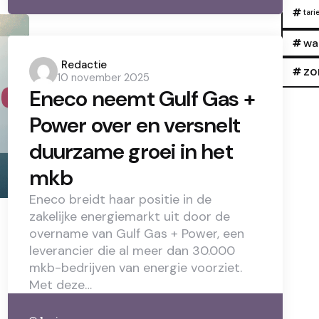
tari
wa
Posted
Redactie
zo
10 november 2025
by
Eneco neemt Gulf Gas +
Power over en versnelt
duurzame groei in het
mkb
Eneco breidt haar positie in de
zakelijke energiemarkt uit door de
overname van Gulf Gas + Power, een
leverancier die al meer dan 30.000
mkb-bedrijven van energie voorziet.
Met deze…