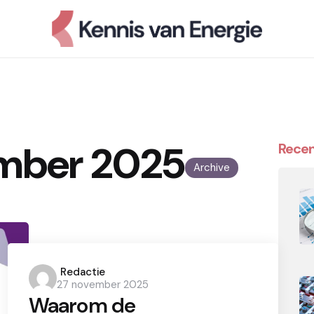
mber 2025
Recen
Archive
Posted
Redactie
27 november 2025
by
Waarom de