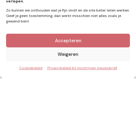
zonne-energie
(9)
verlopen.
Zo kunnen we onthouden wat je fijn vindt en de site beter laten werken.
Geef je geen toestemming, dan werkt misschien niet alles zoals je
gewend bent.
Zie ook
Accepteren
Nieuws
Weigeren
Cookiebeleid
Privacybeleid bij inschrijven nieuwsbrief
Posted
by
Redactie
by
Capaciteit op reserve: waarom