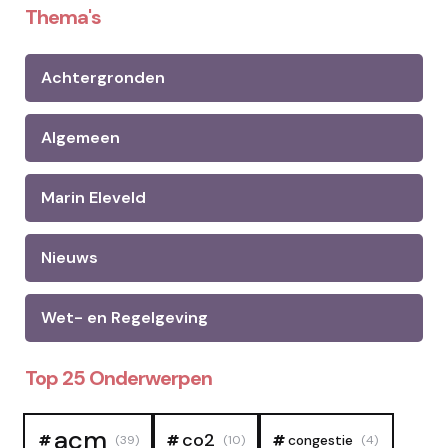
Thema's
Achtergronden
Algemeen
Marin Eleveld
Nieuws
Wet- en Regelgeving
Top 25 Onderwerpen
acm
co2
congestie
(39)
(10)
(4)