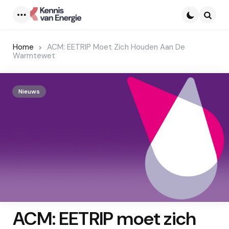
Menu
Searc
Home
ACM: EETRIP Moet Zich Houden Aan De
Warmtewet
Nieuws
ACM: EETRIP moet zich