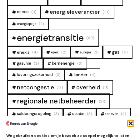
energieleverancier
eneco
(3)
(10)
(2)
energieprijs
energietransitie
(69)
gas
enexis
(4)
(2)
(2)
(5)
epex
europa
gasunie
(3)
kernenergie
(3)
liander
leveringszekerheid
(3)
(4)
overheid
netcongestie
(12)
(11)
regionale netbeheerder
(21)
salderingsregeling
(3)
stedin
(3)
(2)
tarieven
tennet
warmtenet
zon
(19)
(6)
(4)
We gebruiken cookies om je bezoek zo soepel mogelijk te laten