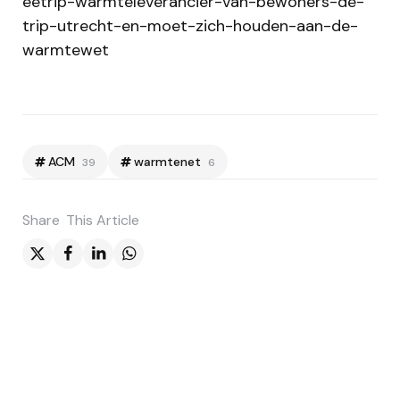
eetrip-warmteleverancier-van-bewoners-de-
trip-utrecht-en-moet-zich-houden-aan-de-
warmtewet
ACM
warmtenet
39
6
Share
This Article