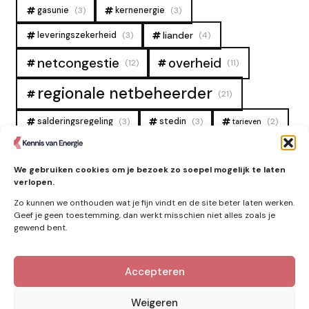
gasunie
(3)
kernenergie
(3)
liander
leveringszekerheid
(3)
(4)
overheid
netcongestie
(12)
(11)
regionale netbeheerder
(21)
salderingsregeling
(3)
stedin
(3)
(2)
tarieven
tennet
warmtenet
zon
(19)
(6)
(4)
We gebruiken cookies om je bezoek zo soepel mogelijk te laten
zonne-energie
(9)
verlopen.
Zo kunnen we onthouden wat je fijn vindt en de site beter laten werken.
Geef je geen toestemming, dan werkt misschien niet alles zoals je
gewend bent.
Zie ook
Accepteren
Nieuws
Weigeren