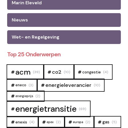
Marin Eleveld
Nieuws
Wet- en Regelgeving
Top 25 Onderwerpen
acm
co2
congestie
(39)
(10)
(4)
energieleverancier
eneco
(3)
(10)
(2)
energieprijs
energietransitie
(69)
gas
enexis
(4)
(2)
(2)
(5)
epex
europa