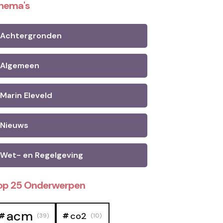
hema's
Achtergronden
Algemeen
Marin Eleveld
Nieuws
Wet- en Regelgeving
op 25 Onderwerpen
acm
co2
(39)
(10)