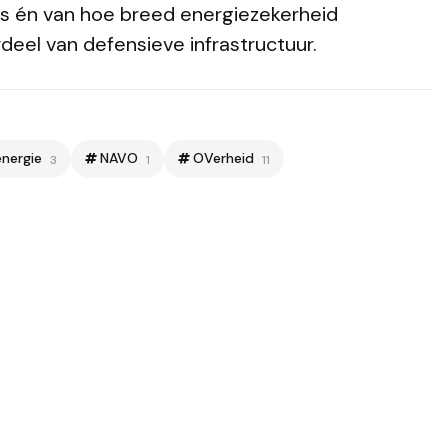
zes én van hoe breed energiezekerheid
deel van defensieve infrastructuur.
energie
NAVO
OVerheid
3
1
11