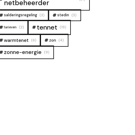
netbeheerder
salderingsregeling
(3)
stedin
(3)
tennet
(2)
(19)
tarieven
warmtenet
zon
(6)
(4)
zonne-energie
(9)