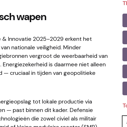
T
gisch wapen
ie & Innovatie 2025–2029 erkent het
van nationale veiligheid. Minder
ergiebronnen vergroot de weerbaarheid van
 Energiezekerheid is daarmee niet alleen
d — cruciaal in tijden van geopolitieke
ergieopslag tot lokale productie via
T
n — past binnen dit kader. Defensie
nologieën die zowel civiel als militair
 grid of kleine modulaire reactor (SMR)