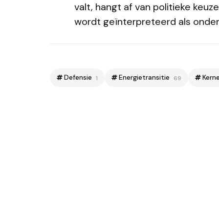
valt, hangt af van politieke keu
wordt geïnterpreteerd als onder
Defensie
Energietransitie
Kern
1
69