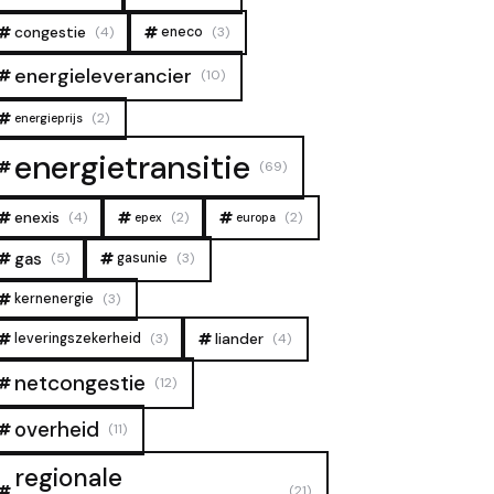
congestie
(4)
eneco
(3)
energieleverancier
(10)
(2)
energieprijs
energietransitie
(69)
enexis
(4)
(2)
(2)
epex
europa
gas
(5)
gasunie
(3)
kernenergie
(3)
liander
leveringszekerheid
(3)
(4)
netcongestie
(12)
overheid
(11)
regionale
(21)