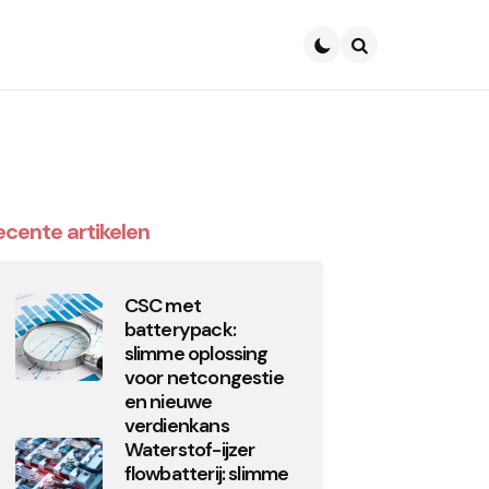
Search
ecente artikelen
CSC met
batterypack:
slimme oplossing
voor netcongestie
en nieuwe
verdienkans
Waterstof-ijzer
flowbatterij: slimme