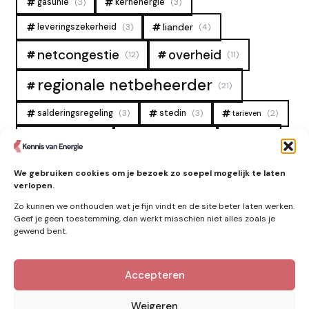
gasunie
(3)
kernenergie
(3)
liander
leveringszekerheid
(3)
(4)
overheid
netcongestie
(12)
(11)
regionale netbeheerder
(21)
salderingsregeling
(3)
stedin
(3)
(2)
tarieven
tennet
warmtenet
zon
(19)
(6)
(4)
zonne-energie
(9)
We gebruiken cookies om je bezoek zo soepel mogelijk te laten
verlopen.
Zo kunnen we onthouden wat je fijn vindt en de site beter laten werken.
Geef je geen toestemming, dan werkt misschien niet alles zoals je
gewend bent.
Accepteren
Kennis van Energie in je mailbox?
Abonner op nieuwe artikelen.
Weigeren