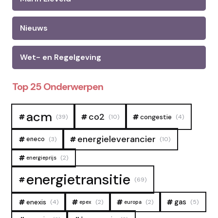
Nieuws
Wet- en Regelgeving
Top 25 Onderwerpen
acm
co2
congestie
(39)
(10)
(4)
energieleverancier
eneco
(3)
(10)
(2)
energieprijs
energietransitie
(69)
gas
enexis
(4)
(2)
(2)
(5)
epex
europa