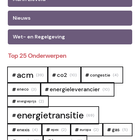
Nieuws
Wet- en Regelgeving
Top 25 Onderwerpen
acm
co2
congestie
(39)
(10)
(4)
energieleverancier
eneco
(3)
(10)
(2)
energieprijs
energietransitie
(69)
gas
enexis
(4)
(2)
(2)
(5)
epex
europa