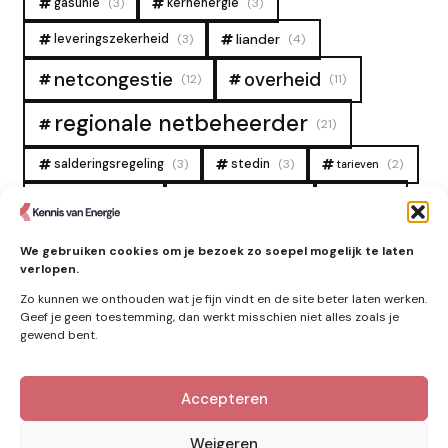
gasunie
(3)
kernenergie
(3)
liander
leveringszekerheid
(3)
(4)
overheid
netcongestie
(12)
(11)
regionale netbeheerder
(21)
salderingsregeling
(3)
stedin
(3)
(2)
tarieven
tennet
warmtenet
zon
(19)
(6)
(4)
zonne-energie
(9)
We gebruiken cookies om je bezoek zo soepel mogelijk te laten
verlopen.
Zo kunnen we onthouden wat je fijn vindt en de site beter laten werken.
Geef je geen toestemming, dan werkt misschien niet alles zoals je
gewend bent.
Accepteren
Kennis van Energie in je mailbox?
Abonner op nieuwe artikelen.
Weigeren