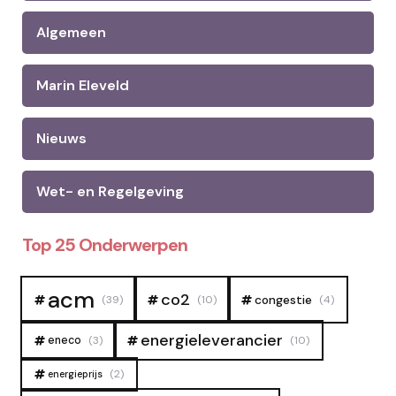
Algemeen
Marin Eleveld
Nieuws
Wet- en Regelgeving
Top 25 Onderwerpen
acm
co2
congestie
(39)
(10)
(4)
energieleverancier
eneco
(3)
(10)
(2)
energieprijs