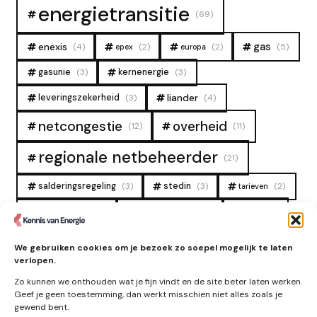
energietransitie
(69)
gas
enexis
(4)
(2)
(2)
(5)
epex
europa
gasunie
(3)
kernenergie
(3)
liander
leveringszekerheid
(3)
(4)
overheid
netcongestie
(12)
(11)
regionale netbeheerder
(21)
salderingsregeling
(3)
stedin
(3)
(2)
tarieven
tennet
warmtenet
zon
(19)
(6)
(4)
zonne-energie
(9)
We gebruiken cookies om je bezoek zo soepel mogelijk te laten
verlopen.
Zo kunnen we onthouden wat je fijn vindt en de site beter laten werken.
Geef je geen toestemming, dan werkt misschien niet alles zoals je
gewend bent.