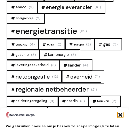
energieleverancier
eneco
(3)
(10)
(2)
energieprijs
energietransitie
(69)
gas
enexis
(4)
(2)
(2)
(5)
epex
europa
gasunie
(3)
kernenergie
(3)
liander
leveringszekerheid
(3)
(4)
overheid
netcongestie
(12)
(11)
regionale netbeheerder
(21)
salderingsregeling
(3)
stedin
(3)
(2)
tarieven
tennet
warmtenet
zon
(19)
(6)
(4)
zonne-energie
(9)
We gebruiken cookies om je bezoek zo soepel mogelijk te laten