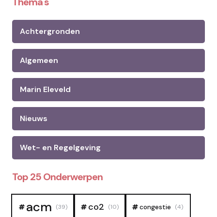
Thema's
Achtergronden
Algemeen
Marin Eleveld
Nieuws
Wet- en Regelgeving
Top 25 Onderwerpen
acm
co2
congestie
(39)
(10)
(4)