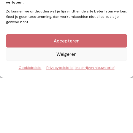
verlopen.
Zo kunnen we onthouden wat je fijn vindt en de site beter laten werken.
Geef je geen toestemming, dan werkt misschien niet alles zoals je
gewend bent.
Accepteren
Kennis van Energie in je mailbox?
Abonner op nieuwe artikelen.
Weigeren
Cookiebeleid
Privacybeleid bij inschrijven nieuwsbrief
Ik ga akkoord met het privacybeleid
Inzicht & Ontwikkeling in de energie van morgen