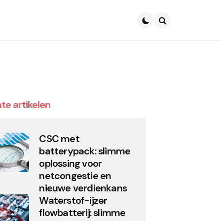
Search
te artikelen
CSC met
batterypack: slimme
oplossing voor
netcongestie en
nieuwe verdienkans
Waterstof-ijzer
flowbatterij: slimme