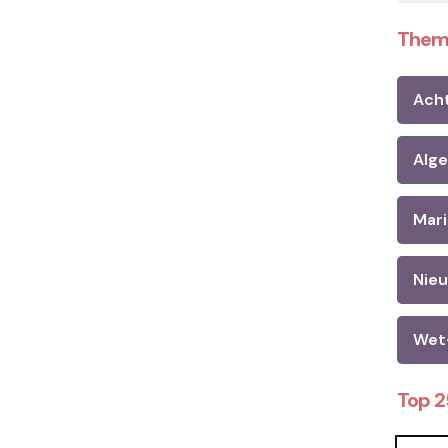
Them
Ach
Alg
Mari
Nie
Wet
Top 