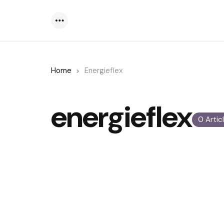
Menu
Home
Energieflex
energieflex
0 Artic