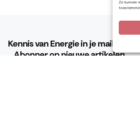
Zo kunnen w
toestemming
Kennis van Energie in je mailbox?
Abonner op nieuwe artikelen.
Ik ga akkoord met het privacybeleid
n