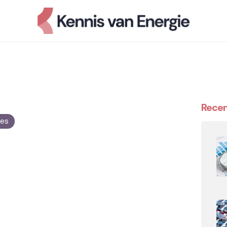
Recen
les