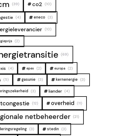
cm
co2
(39)
(10)
gestie
(4)
eneco
(3)
ergieleverancier
(10)
(2)
gieprijs
nergietransitie
(69)
xis
(4)
(2)
(2)
epex
europa
s
(5)
gasunie
(3)
kernenergie
(3)
liander
eringszekerheid
(3)
(4)
overheid
tcongestie
(12)
(11)
egionale netbeheerder
(21)
deringsregeling
(3)
stedin
(3)