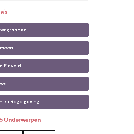
a's
tergronden
emeen
n Eleveld
uws
- en Regelgeving
25 Onderwerpen