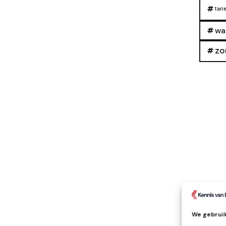
tari
wa
zo
We gebruik