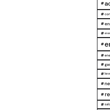
a
con
en
ener
e
ene
ga
lev
ne
r
sal