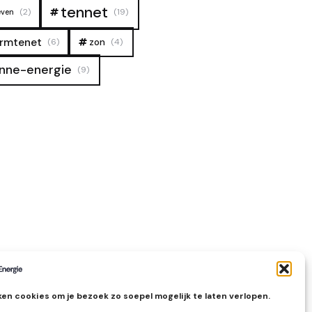
tennet
(2)
(19)
even
rmtenet
zon
(6)
(4)
nne-energie
(9)
en cookies om je bezoek zo soepel mogelijk te laten verlopen.