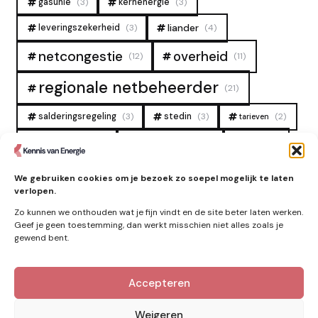
gasunie
(3)
kernenergie
(3)
liander
leveringszekerheid
(3)
(4)
overheid
netcongestie
(12)
(11)
regionale netbeheerder
(21)
salderingsregeling
(3)
stedin
(3)
(2)
tarieven
tennet
warmtenet
zon
(19)
(6)
(4)
zonne-energie
(9)
We gebruiken cookies om je bezoek zo soepel mogelijk te laten
verlopen.
Zo kunnen we onthouden wat je fijn vindt en de site beter laten werken.
Geef je geen toestemming, dan werkt misschien niet alles zoals je
gewend bent.
Accepteren
Kennis van Energie in je mailbox?
Abonner op nieuwe artikelen.
Weigeren