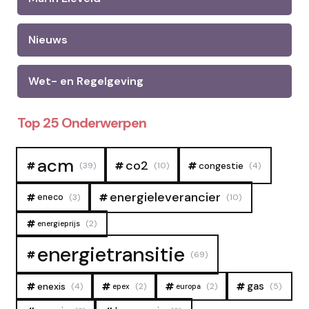
Nieuws
Wet- en Regelgeving
Top 25 Onderwerpen
acm
co2
congestie
(39)
(10)
(4)
energieleverancier
eneco
(3)
(10)
(2)
energieprijs
energietransitie
(69)
gas
enexis
(4)
(2)
(2)
(5)
epex
europa