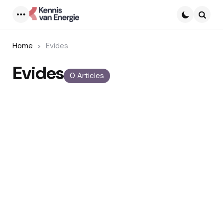
Menu
Searc
Home
Evides
Evides
0 Articles