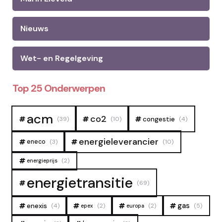
Nieuws
Wet- en Regelgeving
Top 25 Onderwerpen
acm
co2
congestie
(39)
(10)
(4)
energieleverancier
eneco
(3)
(10)
(2)
energieprijs
energietransitie
(69)
gas
enexis
(4)
(2)
(2)
(5)
epex
europa