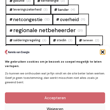
gasunie
(3)
kernenergie
(3)
liander
leveringszekerheid
(3)
(4)
overheid
netcongestie
(12)
(11)
regionale netbeheerder
(21)
salderingsregeling
(3)
stedin
(3)
(2)
tarieven
tennet
warmtenet
zon
(19)
(6)
(4)
zonne-energie
(9)
We gebruiken cookies om je bezoek zo soepel mogelijk te laten
verlopen.
Zo kunnen we onthouden wat je fijn vindt en de site beter laten werken.
Geef je geen toestemming, dan werkt misschien niet alles zoals je
gewend bent.
Accepteren
Kennis van Energie in je mailbox?
Abonner op nieuwe artikelen.
Weigeren