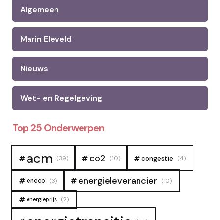
Algemeen
Marin Eleveld
Nieuws
Wet- en Regelgeving
Top 25 Onderwerpen
acm
co2
congestie
(39)
(10)
(4)
energieleverancier
eneco
(3)
(10)
(2)
energieprijs