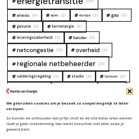
energietransitie
(69)
gas
enexis
(4)
(2)
(2)
(5)
epex
europa
gasunie
(3)
kernenergie
(3)
liander
leveringszekerheid
(3)
(4)
overheid
netcongestie
(12)
(11)
regionale netbeheerder
(21)
salderingsregeling
(3)
stedin
(3)
(2)
tarieven
tennet
warmtenet
zon
(19)
(6)
(4)
zonne-energie
(9)
We gebruiken cookies om je bezoek zo soepel mogelijk te laten
verlopen.
Zo kunnen we onthouden wat je fijn vindt en de site beter laten werken.
Geef je geen toestemming, dan werkt misschien niet alles zoals je
gewend bent.