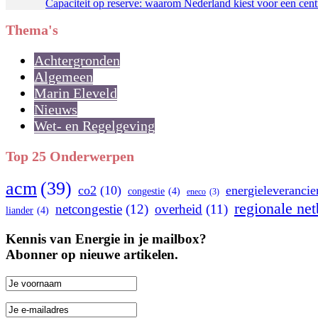
Capaciteit op reserve: waarom Nederland kiest voor een centr
Thema's
Achtergronden
Algemeen
Marin Eleveld
Nieuws
Wet- en Regelgeving
Top 25 Onderwerpen
acm
(39)
co2
(10)
energieleverancie
congestie
(4)
eneco
(3)
regionale ne
netcongestie
(12)
overheid
(11)
liander
(4)
Kennis van Energie in je mailbox?
Abonner op nieuwe artikelen.