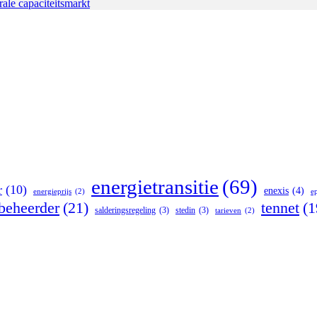
ale capaciteitsmarkt
energietransitie
(69)
r
(10)
enexis
(4)
energieprijs
(2)
e
tbeheerder
(21)
tennet
(1
salderingsregeling
(3)
stedin
(3)
tarieven
(2)