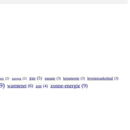
gas
(5)
gasunie
(3)
kernenergie
(3)
leveringszekerheid
(3)
pex
(2)
europa
(2)
9)
zonne-energie
(9)
warmtenet
(6)
zon
(4)