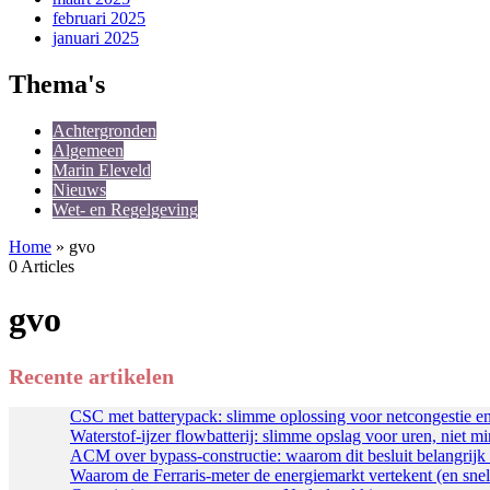
februari 2025
januari 2025
Thema's
Achtergronden
Algemeen
Marin Eleveld
Nieuws
Wet- en Regelgeving
Home
»
gvo
0 Articles
gvo
Recente artikelen
CSC met batterypack: slimme oplossing voor netcongestie e
Waterstof-ijzer flowbatterij: slimme opslag voor uren, niet m
ACM over bypass-constructie: waarom dit besluit belangrijk
Waarom de Ferraris-meter de energiemarkt vertekent (en sne