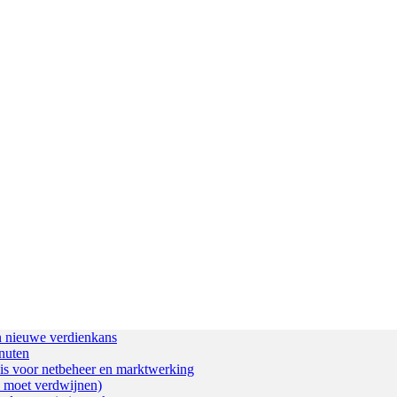
n nieuwe verdienkans
inuten
 is voor netbeheer en marktwerking
l moet verdwijnen)