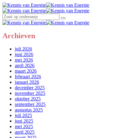
Menu
Search
Menu
Kennis
Search
Search
van
Search
for:
Energie
Kennis
van
Energie
Archieven
juli 2026
juni 2026
mei 2026
april 2026
maart 2026
februari 2026
januari 2026
december 2025
november 2025
oktober 2025
september 2025
augustus 2025
juli 2025
juni 2025
mei 2025
april 2025
maart 2025