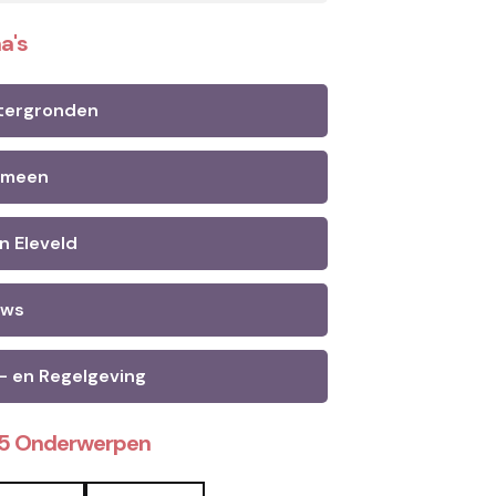
a's
tergronden
emeen
n Eleveld
uws
- en Regelgeving
25 Onderwerpen