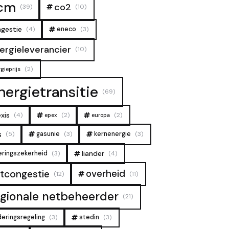
cm
co2
(39)
(10)
gestie
(4)
eneco
(3)
ergieleverancier
(10)
(2)
gieprijs
nergietransitie
(69)
xis
(4)
(2)
(2)
epex
europa
s
(5)
gasunie
(3)
kernenergie
(3)
liander
eringszekerheid
(3)
(4)
overheid
tcongestie
(12)
(11)
egionale netbeheerder
(21)
deringsregeling
(3)
stedin
(3)