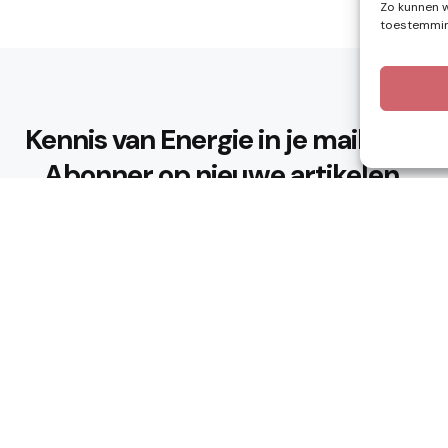
Zo kunnen w
toestemming
Kennis van Energie in je mailbox?
Abonner op nieuwe artikelen.
Ik ga akkoord met het privacybeleid
n