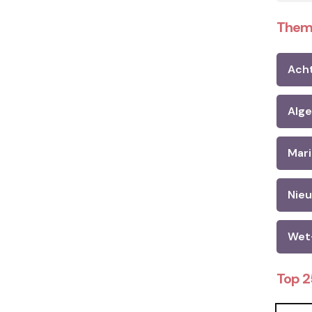
Them
Ach
Alg
Mari
Nie
Wet
Top 