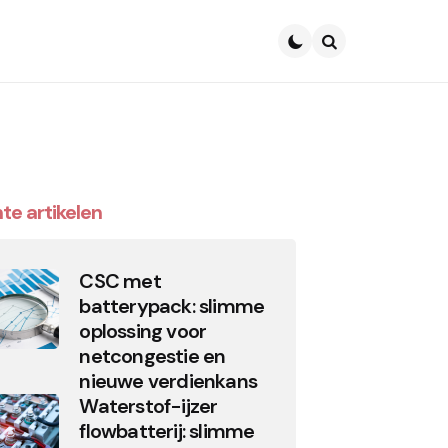
Search
te artikelen
CSC met
batterypack: slimme
oplossing voor
netcongestie en
nieuwe verdienkans
Waterstof-ijzer
flowbatterij: slimme