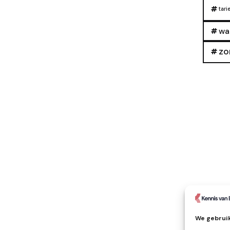
tari
wa
zo
We gebruik