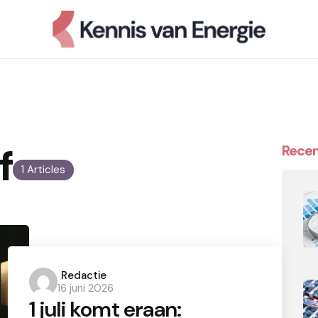
f
Recen
1 Articles
Posted
Redactie
16 juni 2026
by
1 juli komt eraan: