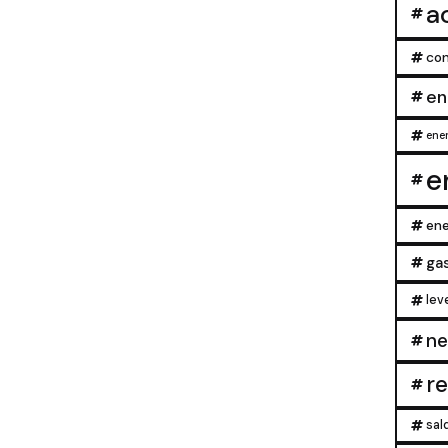
a
con
en
ener
e
ene
ga
lev
ne
r
sal