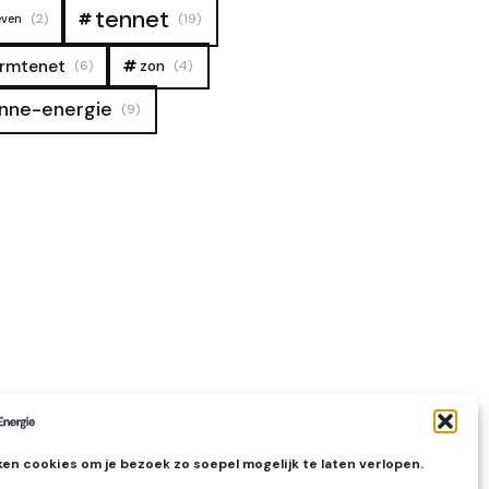
tennet
(2)
(19)
even
rmtenet
zon
(6)
(4)
nne-energie
(9)
en cookies om je bezoek zo soepel mogelijk te laten verlopen.