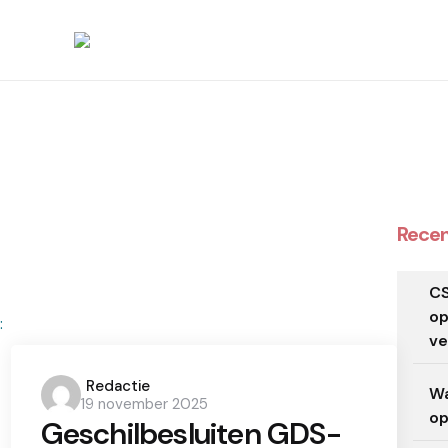
Recen
CS
op
ve
Posted
Redactie
Wa
19 november 2025
by
op
Geschilbesluiten GDS-