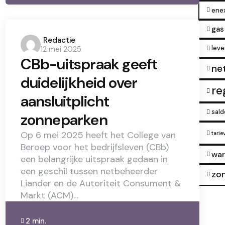
ene
gas
Posted
Redactie
leve
12 mei 2025
by
CBb-uitspraak geeft
ne
duidelijkheid over
re
aansluitplicht
sald
zonneparken
Op 6 mei 2025 heeft het College van
tarie
Beroep voor het bedrijfsleven (CBb)
wa
een belangrijke uitspraak gedaan in
een geschil tussen netbeheerder
zo
Liander en de Autoriteit Consument &
Markt (ACM)…
2 min.