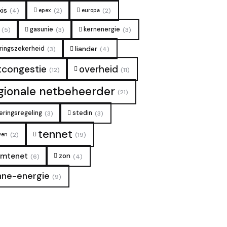
xis
epex
europa
(4)
(2)
(2)
gasunie
kernenergie
(5)
(3)
(3)
liander
ringszekerheid
(3)
(4)
overheid
tcongestie
(12)
(11)
gionale netbeheerder
(21)
eringsregeling
stedin
(3)
(3)
tennet
ven
(2)
(19)
rmtenet
zon
(6)
(4)
nne-energie
(9)