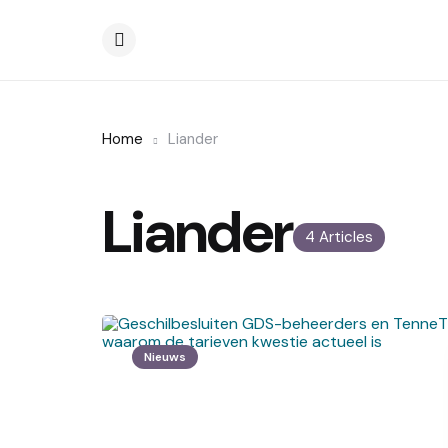
Menu
Home
Liander
Liander
4 Articles
Nieuws