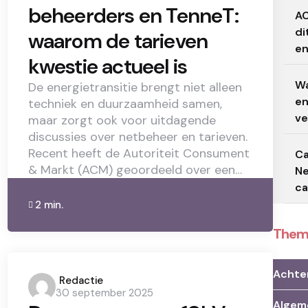
beheerders en TenneT:
AC
di
waarom de tarieven
en
kwestie actueel is
Wa
De energietransitie brengt niet alleen
en
techniek en duurzaamheid samen,
ve
maar zorgt ook voor uitdagende
discussies over netbeheer en tarieven.
Recent heeft de Autoriteit Consument
Ca
& Markt (ACM) geoordeeld over een…
Ne
ca
2 min.
Them
Achte
Posted
Redactie
30 september 2025
by
Algem