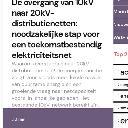
De overgang van 10kV
naar 20kV-
Marin 
distributienetten:
Nieuw
noodzakelijke stap voor
Wet- 
een toekomstbestendig
elektriciteitsnet
Top 
Waarom overstappen naar 20kV-
distributienetten? De energietransitie
a
zorgt voor steeds meer lokale opwek
van duurzame energie en een
con
groeiende vraag naar netcapaciteit,
en
vooral in landelijke gebieden. Het
bestaande 10kV-netwerk bereikt z’n…
energ
e
2 min.