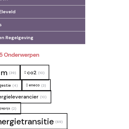
Eleveld
s
en Regelgeving
25 Onderwerpen
cm
co2
(39)
(10)
gestie
eneco
(4)
(3)
ergieleverancier
(10)
ieprijs
(2)
nergietransitie
(69)