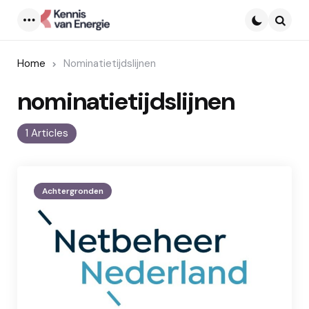
Menu
Searc
Home
Nominatietijdslijnen
nominatietijdslijnen
1 Articles
Achtergronden