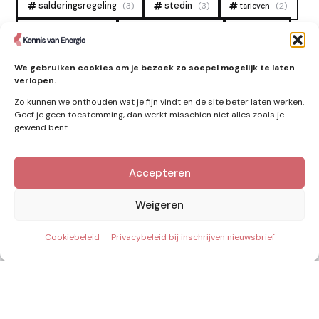
salderingsregeling
(3)
stedin
(3)
(2)
tarieven
tennet
warmtenet
zon
(19)
(6)
(4)
zonne-energie
(9)
We gebruiken cookies om je bezoek zo soepel mogelijk te laten
verlopen.
Zo kunnen we onthouden wat je fijn vindt en de site beter laten werken.
Geef je geen toestemming, dan werkt misschien niet alles zoals je
gewend bent.
Accepteren
Kennis van Energie in je mailbox?
Abonner op nieuwe artikelen.
Weigeren
Cookiebeleid
Privacybeleid bij inschrijven nieuwsbrief
Ik ga akkoord met het privacybeleid