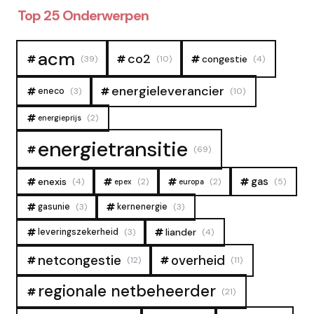
Top 25 Onderwerpen
acm
co2
congestie
(39)
(10)
(4)
energieleverancier
eneco
(3)
(10)
(2)
energieprijs
energietransitie
(69)
gas
enexis
(4)
(2)
(2)
(5)
epex
europa
gasunie
(3)
kernenergie
(3)
liander
leveringszekerheid
(3)
(4)
overheid
netcongestie
(12)
(11)
regionale netbeheerder
(21)