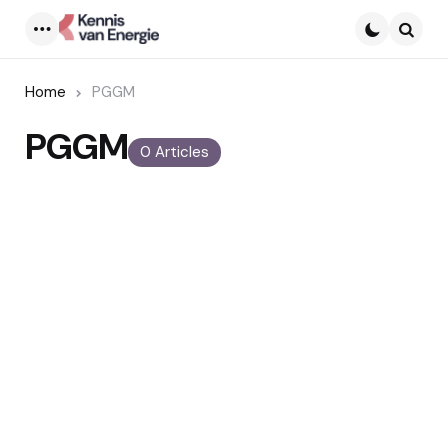
Menu
Searc
Home
PGGM
PGGM
0 Articles