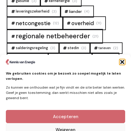
gasunie
(3)
kernenergie
(3)
liander
leveringszekerheid
(3)
(4)
overheid
netcongestie
(12)
(11)
regionale netbeheerder
(21)
salderingsregeling
(3)
stedin
(3)
(2)
tarieven
tennet
warmtenet
zon
(19)
(6)
(4)
zonne-energie
(9)
We gebruiken cookies om je bezoek zo soepel mogelijk te laten
verlopen.
Zo kunnen we onthouden wat je fijn vindt en de site beter laten werken.
Geef je geen toestemming, dan werkt misschien niet alles zoals je
gewend bent.
Accepteren
Kennis van Energie in je mailbox?
Abonner op nieuwe artikelen.
Weigeren