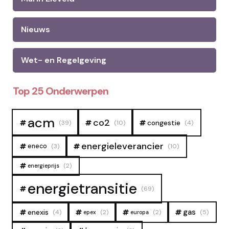
Nieuws
Wet- en Regelgeving
Top 25 Onderwerpen
acm
co2
congestie
(39)
(10)
(4)
energieleverancier
eneco
(3)
(10)
(2)
energieprijs
energietransitie
(69)
gas
enexis
(4)
(2)
(2)
(5)
epex
europa