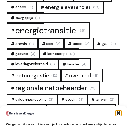
energieleverancier
eneco
(3)
(10)
(2)
energieprijs
energietransitie
(69)
gas
enexis
(4)
(2)
(2)
(5)
epex
europa
gasunie
(3)
kernenergie
(3)
liander
leveringszekerheid
(3)
(4)
overheid
netcongestie
(12)
(11)
regionale netbeheerder
(21)
salderingsregeling
(3)
stedin
(3)
(2)
tarieven
tennet
warmtenet
zon
(19)
(6)
(4)
zonne-energie
(9)
We gebruiken cookies om je bezoek zo soepel mogelijk te laten