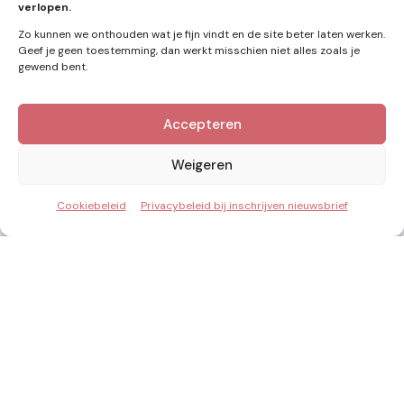
verlopen.
Zo kunnen we onthouden wat je fijn vindt en de site beter laten werken.
Geef je geen toestemming, dan werkt misschien niet alles zoals je
gewend bent.
Accepteren
Kennis van Energie in je mailbox?
Abonner op nieuwe artikelen.
Weigeren
Cookiebeleid
Privacybeleid bij inschrijven nieuwsbrief
Ik ga akkoord met het privacybeleid
Inzicht & Ontwikkeling in de energie van morgen