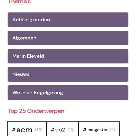
Thema's
Achtergronden
Algemeen
Marin Eleveld
Nieuws
Wet- en Regelgeving
Top 25 Onderwerpen
acm
co2
congestie
(39)
(10)
(4)