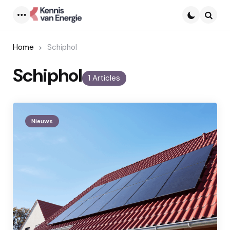
Menu
Searc
Home
Schiphol
Schiphol
1 Articles
Nieuws