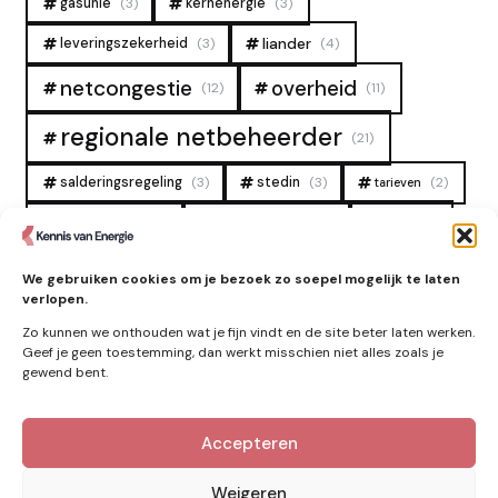
gasunie
(3)
kernenergie
(3)
liander
leveringszekerheid
(3)
(4)
overheid
netcongestie
(12)
(11)
regionale netbeheerder
(21)
salderingsregeling
(3)
stedin
(3)
(2)
tarieven
tennet
warmtenet
zon
(19)
(6)
(4)
zonne-energie
(9)
We gebruiken cookies om je bezoek zo soepel mogelijk te laten
verlopen.
Zo kunnen we onthouden wat je fijn vindt en de site beter laten werken.
Geef je geen toestemming, dan werkt misschien niet alles zoals je
gewend bent.
Accepteren
Kennis van Energie in je mailbox?
Abonner op nieuwe artikelen.
Weigeren