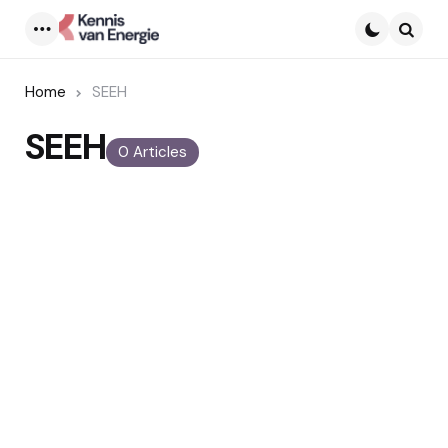
Menu
Searc
Home
SEEH
SEEH
0 Articles