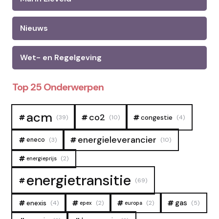
Nieuws
Wet- en Regelgeving
Top 25 Onderwerpen
acm
co2
congestie
(39)
(10)
(4)
energieleverancier
eneco
(3)
(10)
(2)
energieprijs
energietransitie
(69)
gas
enexis
(4)
(2)
(2)
(5)
epex
europa