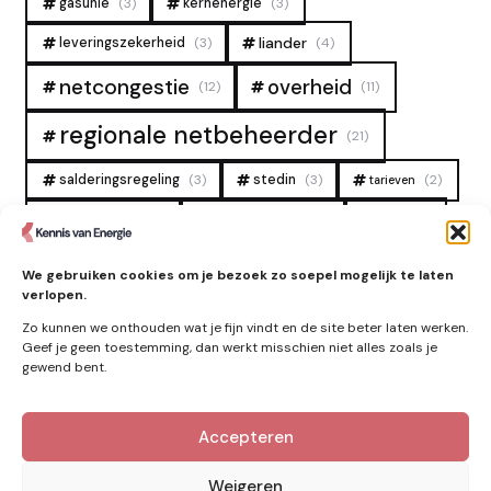
gasunie
(3)
kernenergie
(3)
liander
leveringszekerheid
(3)
(4)
overheid
netcongestie
(12)
(11)
regionale netbeheerder
(21)
salderingsregeling
(3)
stedin
(3)
(2)
tarieven
tennet
warmtenet
zon
(19)
(6)
(4)
zonne-energie
(9)
We gebruiken cookies om je bezoek zo soepel mogelijk te laten
verlopen.
Zo kunnen we onthouden wat je fijn vindt en de site beter laten werken.
Geef je geen toestemming, dan werkt misschien niet alles zoals je
gewend bent.
Accepteren
Kennis van Energie in je mailbox?
Abonner op nieuwe artikelen.
Weigeren