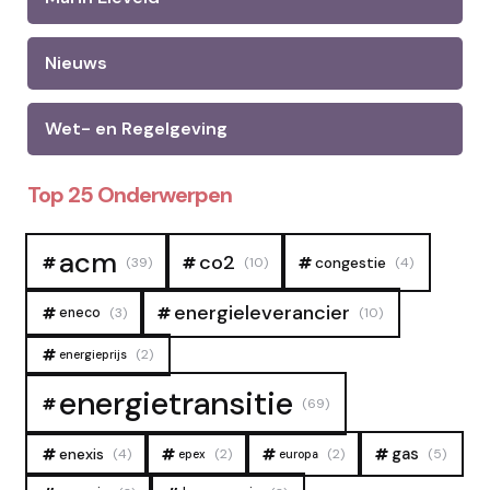
Nieuws
Wet- en Regelgeving
Top 25 Onderwerpen
acm
co2
congestie
(39)
(10)
(4)
energieleverancier
eneco
(3)
(10)
(2)
energieprijs
energietransitie
(69)
gas
enexis
(4)
(2)
(2)
(5)
epex
europa