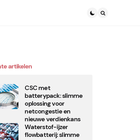
Search
te artikelen
CSC met
batterypack: slimme
oplossing voor
netcongestie en
nieuwe verdienkans
Waterstof-ijzer
flowbatterij: slimme