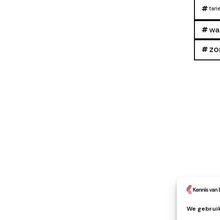
tari
wa
zo
We gebruik