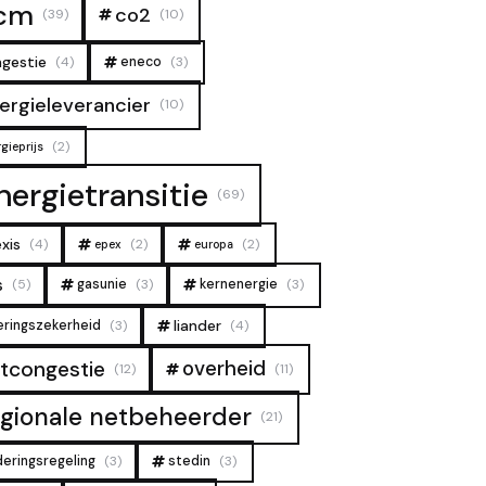
cm
co2
(39)
(10)
gestie
(4)
eneco
(3)
ergieleverancier
(10)
(2)
gieprijs
nergietransitie
(69)
xis
(4)
(2)
(2)
epex
europa
s
(5)
gasunie
(3)
kernenergie
(3)
liander
eringszekerheid
(3)
(4)
overheid
tcongestie
(12)
(11)
egionale netbeheerder
(21)
deringsregeling
(3)
stedin
(3)