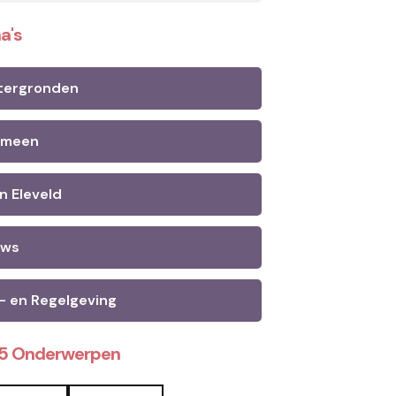
a's
tergronden
emeen
n Eleveld
uws
- en Regelgeving
25 Onderwerpen