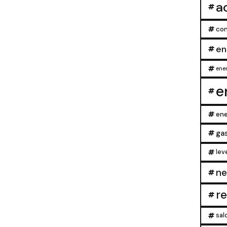
a
con
en
ener
e
ene
ga
lev
ne
r
sal