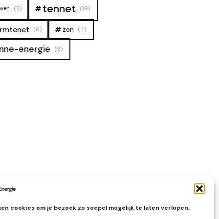
tennet
(2)
(19)
even
rmtenet
zon
(6)
(4)
nne-energie
(9)
en cookies om je bezoek zo soepel mogelijk te laten verlopen.