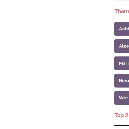
Them
Ach
Alg
Mari
Nie
Wet
Top 