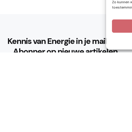
Zo kunnen w
toestemming
Kennis van Energie in je mailbox?
Abonner op nieuwe artikelen.
Ik ga akkoord met het privacybeleid
n