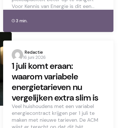
Voor Kennis van Energie is dit een…
3 min.
Posted
Redactie
16 juni 2026
by
1 juli komt eraan:
waarom variabele
energietarieven nu
vergelijken extra slim is
Veel huishoudens met een variabel
energiecontract krijgen per 1 juli te
maken met nieuwe tarieven. De ACM
wijst er terecht op dat dit hét