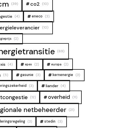
cm
co2
(39)
(10)
gestie
(4)
eneco
(3)
ergieleverancier
(10)
(2)
gieprijs
nergietransitie
(69)
xis
(4)
(2)
(2)
epex
europa
s
(5)
gasunie
(3)
kernenergie
(3)
liander
eringszekerheid
(3)
(4)
overheid
tcongestie
(12)
(11)
egionale netbeheerder
(21)
deringsregeling
(3)
stedin
(3)