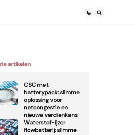
Search
te artikelen
CSC met
batterypack: slimme
oplossing voor
netcongestie en
nieuwe verdienkans
Waterstof-ijzer
flowbatterij: slimme