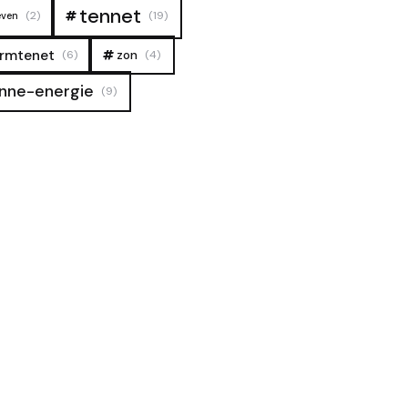
tennet
(2)
(19)
even
rmtenet
zon
(6)
(4)
nne-energie
(9)