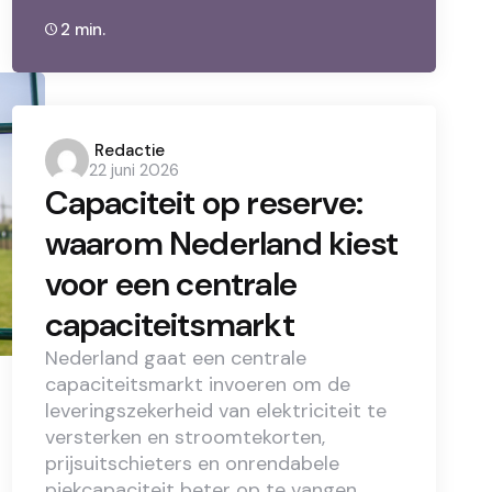
2 min.
Posted
Redactie
22 juni 2026
by
Capaciteit op reserve:
waarom Nederland kiest
voor een centrale
capaciteitsmarkt
Nederland gaat een centrale
capaciteitsmarkt invoeren om de
leveringszekerheid van elektriciteit te
versterken en stroomtekorten,
prijsuitschieters en onrendabele
piekcapaciteit beter op te vangen.