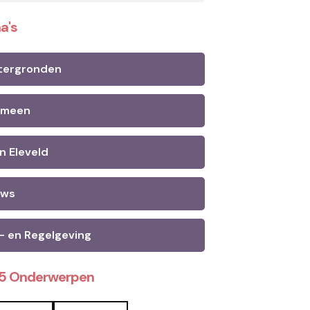
a's
tergronden
emeen
n Eleveld
uws
- en Regelgeving
25 Onderwerpen