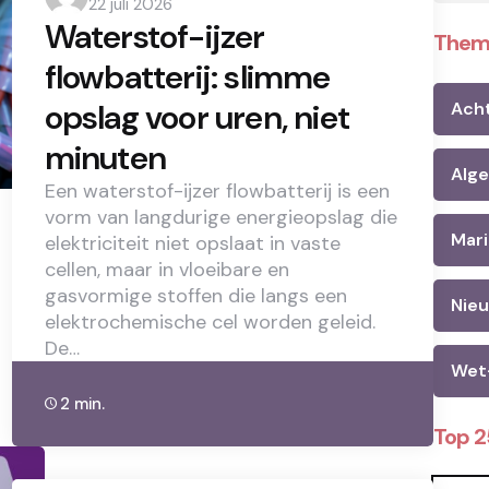
22 juli 2026
by
Waterstof-ijzer
Them
flowbatterij: slimme
opslag voor uren, niet
Ach
minuten
Alg
Een waterstof-ijzer flowbatterij is een
vorm van langdurige energieopslag die
Mari
elektriciteit niet opslaat in vaste
cellen, maar in vloeibare en
gasvormige stoffen die langs een
Nie
elektrochemische cel worden geleid.
De…
Wet
2 min.
Top 