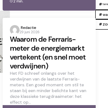
2 min.
tari
wa
zo
Posted
Redactie
29 juni 2026
by
Waarom de Ferraris-
meter de energiemarkt
vertekent (en snel moet
verdwijnen)
Het FD schreef onlangs over het
verdwijnen van de laatste Ferraris-
meters. Een goed moment om stil te
staan bij een minder belichte kant van
deze klassieke terugdraaimeter: het
effect op…