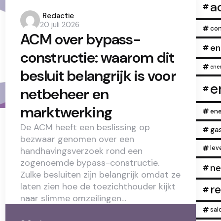
a
Posted
Redactie
20 juli 2026
by
con
ACM over bypass-
en
constructie: waarom dit
ener
besluit belangrijk is voor
e
netbeheer en
marktwerking
ene
De ACM heeft een beslissing op
ga
bezwaar genomen over een
lev
handhavingsverzoek rond een
zogenoemde bypass-constructie.
ne
Zulke besluiten zijn belangrijk omdat ze
laten zien hoe de toezichthouder kijkt
r
naar slimme omzeilingen…
sal