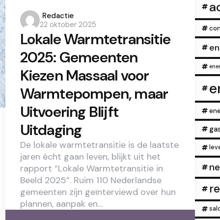
a
Posted
Redactie
22 oktober 2025
by
con
Lokale Warmtetransitie
en
2025: Gemeenten
ener
Kiezen Massaal voor
e
Warmtepompen, maar
Uitvoering Blijft
ene
Uitdaging
ga
De lokale warmtetransitie is de laatste
lev
jaren écht gaan leven, blijkt uit het
ne
rapport “Lokale Warmtetransitie in
Beeld 2025”. Ruim 110 Nederlandse
r
gemeenten zijn geïnterviewd over hun
plannen, aanpak en…
sal