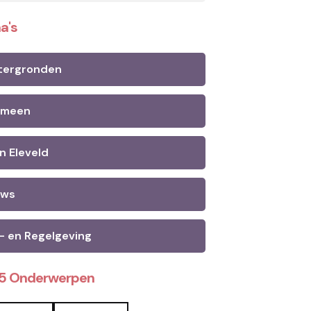
a's
tergronden
emeen
n Eleveld
uws
- en Regelgeving
25 Onderwerpen