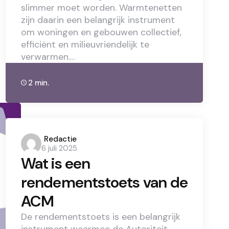
slimmer moet worden. Warmtenetten
zijn daarin een belangrijk instrument
om woningen en gebouwen collectief,
efficiënt en milieuvriendelijk te
verwarmen.…
2 min.
Posted
Redactie
6 juli 2025
by
Wat is een
rendementstoets van de
ACM
De rendementstoets is een belangrijk
instrument waarmee de Autoriteit