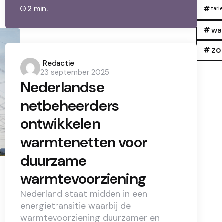
2 min.
tari
wa
zo
Posted
Redactie
23 september 2025
by
Nederlandse
netbeheerders
ontwikkelen
warmtenetten voor
duurzame
warmtevoorziening
Nederland staat midden in een
energietransitie waarbij de
warmtevoorziening duurzamer en