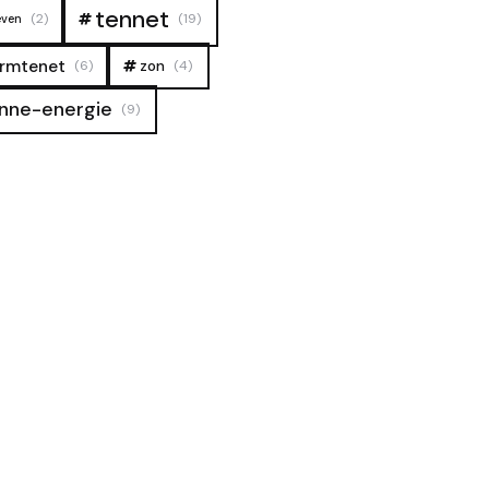
tennet
(2)
(19)
even
rmtenet
zon
(6)
(4)
nne-energie
(9)