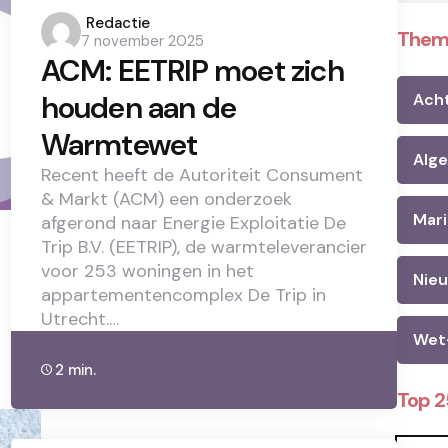
Posted
Redactie
Them
7 november 2025
by
ACM: EETRIP moet zich
houden aan de
Ach
Warmtewet
Alg
Recent heeft de Autoriteit Consument
& Markt (ACM) een onderzoek
Mari
afgerond naar Energie Exploitatie De
Trip B.V. (EETRIP), de warmteleverancier
voor 253 woningen in het
Nie
appartementencomplex De Trip in
Utrecht.…
Wet
2 min.
Top 