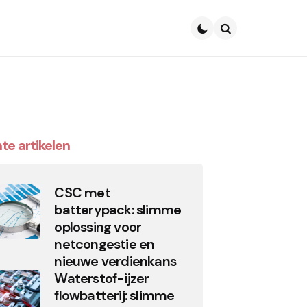
Search
te artikelen
CSC met
batterypack: slimme
oplossing voor
netcongestie en
nieuwe verdienkans
Waterstof-ijzer
flowbatterij: slimme