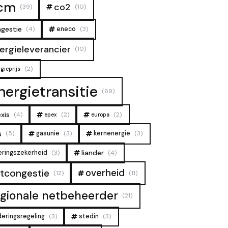
cm
co2
(39)
(10)
gestie
(4)
eneco
(3)
ergieleverancier
(10)
(2)
gieprijs
nergietransitie
(69)
xis
(4)
(2)
(2)
epex
europa
s
(5)
gasunie
(3)
kernenergie
(3)
liander
eringszekerheid
(3)
(4)
overheid
tcongestie
(12)
(11)
egionale netbeheerder
(21)
deringsregeling
(3)
stedin
(3)