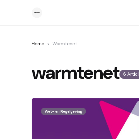
Menu
Home
Warmtenet
warmtenet
6 Artic
Wet- en Regelgeving