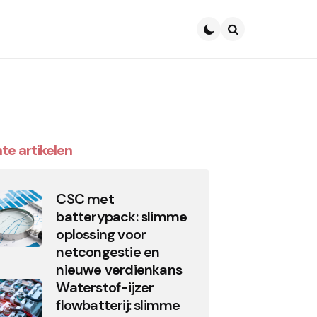
Search
te artikelen
CSC met
batterypack: slimme
oplossing voor
netcongestie en
nieuwe verdienkans
Waterstof-ijzer
flowbatterij: slimme