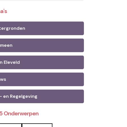
a's
tergronden
emeen
n Eleveld
uws
- en Regelgeving
25 Onderwerpen