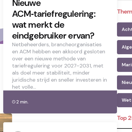
Nieuwe
Them
ACM‑tariefregulering:
wat merkt de
Ach
eindgebruiker ervan?
Netbeheerders, brancheorganisaties
Alg
en ACM hebben een akkoord gesloten
over een nieuwe methode van
Mari
tariefregulering voor 2027–2031, met
als doel meer stabiliteit, minder
juridische strijd en sneller investeren in
Nie
het volle…
Wet
2 min.
Top 