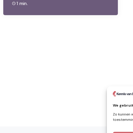
1 min.
We gebruik
Zo kunnen w
toestemming