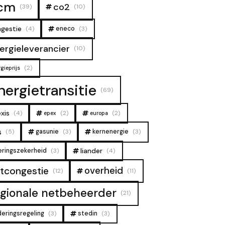
cm
co2
(39)
(10)
gestie
(4)
eneco
(3)
ergieleverancier
(10)
(2)
gieprijs
nergietransitie
(69)
xis
(4)
(2)
(2)
epex
europa
s
(5)
gasunie
(3)
kernenergie
(3)
liander
eringszekerheid
(3)
(4)
overheid
tcongestie
(12)
(11)
egionale netbeheerder
(21)
deringsregeling
(3)
stedin
(3)