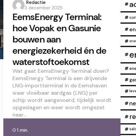
Posted
a
Redactie
3 december 2025
by
EemsEnergy Terminal:
con
hoe Vopak en Gasunie
en
bouwen aan
ener
energiezekerheid én de
e
waterstoftoekomst
ene
Wat gaat EemsEnergy Terminal doen?
EemsEnergy Terminal is een drijvende
ga
LNG‑importterminal in de Eemshaven
lev
waar vloeibaar aardgas (LNG) per
schip wordt aangevoerd, tijdelijk wordt
ne
opgeslagen en weer wordt omgezet
naar…
r
sal
1 min.