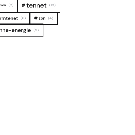
tennet
(2)
(19)
even
rmtenet
zon
(6)
(4)
nne-energie
(9)