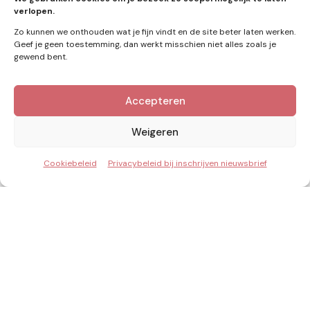
zonne-energie
(9)
verlopen.
Zo kunnen we onthouden wat je fijn vindt en de site beter laten werken.
Geef je geen toestemming, dan werkt misschien niet alles zoals je
gewend bent.
Zie ook
Accepteren
Nieuws
Weigeren
Cookiebeleid
Privacybeleid bij inschrijven nieuwsbrief
Posted
by
Redactie
by
Capaciteit op reserve: waarom