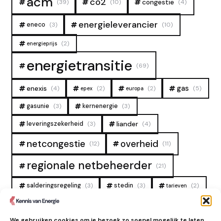
acm
co2
congestie
(39)
(10)
(4)
energieleverancier
eneco
(3)
(10)
(2)
energieprijs
energietransitie
(69)
gas
enexis
(4)
(2)
(2)
(5)
epex
europa
gasunie
(3)
kernenergie
(3)
liander
leveringszekerheid
(3)
(4)
overheid
netcongestie
(12)
(11)
regionale netbeheerder
(21)
salderingsregeling
(3)
stedin
(3)
(2)
tarieven
tennet
warmtenet
zon
(19)
(6)
(4)
We gebruiken cookies om je bezoek zo soepel mogelijk te laten