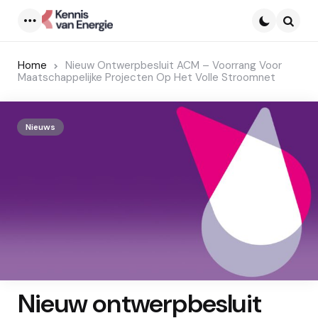
Menu
Searc
Home
Nieuw Ontwerpbesluit ACM – Voorrang Voor
Maatschappelijke Projecten Op Het Volle Stroomnet
Nieuws
Nieuw ontwerpbesluit