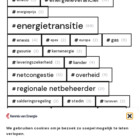
energieleverancier
(2)
energieprijs
energietransitie
(69)
gas
enexis
(4)
(2)
(2)
(5)
epex
europa
gasunie
(3)
kernenergie
(3)
liander
leveringszekerheid
(3)
(4)
overheid
netcongestie
(12)
(11)
regionale netbeheerder
(21)
salderingsregeling
(3)
stedin
(3)
(2)
tarieven
tennet
warmtenet
zon
(19)
(6)
(4)
zonne-energie
(9)
We gebruiken cookies om je bezoek zo soepel mogelijk te laten
verlopen.