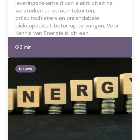
leveringszekerheid van elektriciteit te
versterken en stroomtekorten,
prijsuitschieters en onrendabele
piekcapaciteit beter op te vangen. Voor
Kennis van Energie is dit een…
3 min.
Nieuws