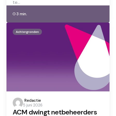
te…
3 min.
Achtergronden
Posted
Redactie
5 juni 2026
by
ACM dwingt netbeheerders