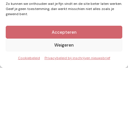
Zo kunnen we onthouden wat je fijn vindt en de site beter laten werken.
Geef je geen toestemming, dan werkt misschien niet alles zoals je
gewend bent.
Accepteren
Kennis van Energie in je mailbox?
Abonner op nieuwe artikelen.
Weigeren
Cookiebeleid
Privacybeleid bij inschrijven nieuwsbrief
Ik ga akkoord met het privacybeleid
Inzicht & Ontwikkeling in de energie van morgen