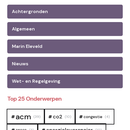
Achtergronden
Algemeen
Marin Eleveld
Nieuws
Wet- en Regelgeving
Top 25 Onderwerpen
acm
co2
congestie
(39)
(10)
(4)
eneco
(3)
(10)