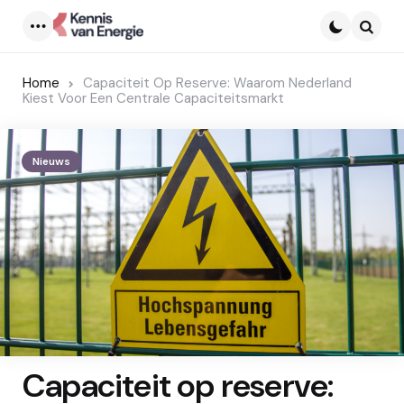
Menu
Searc
Home
Capaciteit Op Reserve: Waarom Nederland
Kiest Voor Een Centrale Capaciteitsmarkt
Nieuws
Capaciteit op reserve: