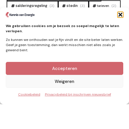
salderingsregeling
(3)
stedin
(3)
(2)
tarieven
tennet
warmtenet
zon
(19)
(6)
(4)
We gebruiken cookies om je bezoek zo soepel mogelijk te laten
zonne-energie
(9)
verlopen.
Zo kunnen we onthouden wat je fijn vindt en de site beter laten werken.
Geef je geen toestemming, dan werkt misschien niet alles zoals je
gewend bent.
Zie ook
Accepteren
Nieuws
Weigeren
Cookiebeleid
Privacybeleid bij inschrijven nieuwsbrief