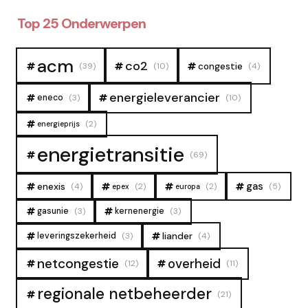
Top 25 Onderwerpen
acm
co2
congestie
(39)
(10)
(4)
energieleverancier
eneco
(3)
(10)
(2)
energieprijs
energietransitie
(69)
gas
enexis
(4)
(2)
(2)
(5)
epex
europa
gasunie
(3)
kernenergie
(3)
liander
leveringszekerheid
(3)
(4)
overheid
netcongestie
(12)
(11)
regionale netbeheerder
(21)