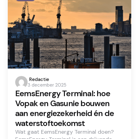
Posted
Redactie
3 december 2025
by
EemsEnergy Terminal: hoe
Vopak en Gasunie bouwen
aan energiezekerheid én de
waterstoftoekomst
Wat gaat EemsEnergy Terminal doen?