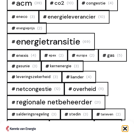
acm
co2
congestie
(39)
(10)
(4)
energieleverancier
eneco
(3)
(10)
(2)
energieprijs
energietransitie
(69)
gas
enexis
(4)
(2)
(2)
(5)
epex
europa
gasunie
(3)
kernenergie
(3)
liander
leveringszekerheid
(3)
(4)
overheid
netcongestie
(12)
(11)
regionale netbeheerder
(21)
salderingsregeling
(3)
stedin
(3)
(2)
tarieven
tennet
warmtenet
zon
(19)
(6)
(4)