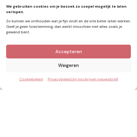
zonne-energie
(9)
We gebruiken cookies om je bezoek zo soepel mogelijk te laten
verlopen.
Zo kunnen we onthouden wat je fijn vindt en de site beter laten werken.
Geef je geen toestemming, dan werkt misschien niet alles zoals je
gewend bent.
Accepteren
Kennis van Energie in je mailbox?
Abonner op nieuwe artikelen.
Weigeren
Cookiebeleid
Privacybeleid bij inschrijven nieuwsbrief
Ik ga akkoord met het privacybeleid