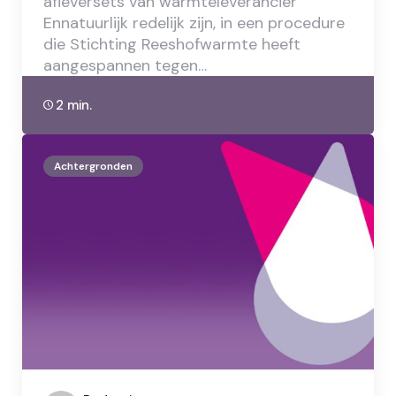
afleversets van warmteleverancier
Ennatuurlijk redelijk zijn, in een procedure
die Stichting Reeshofwarmte heeft
aangespannen tegen…
2 min.
Achtergronden