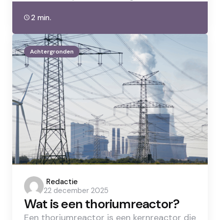
2 min.
Achtergronden
Posted
Redactie
22 december 2025
by
Wat is een thoriumreactor?
Een thoriumreactor is een kernreactor die