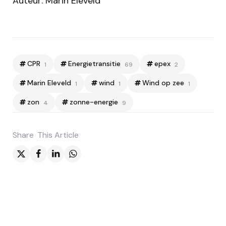
Auteur: Marin Eleveld
CPR
Energietransitie
epex
1
69
2
Marin Eleveld
wind
Wind op zee
1
1
1
zon
zonne-energie
4
9
Share
This Article