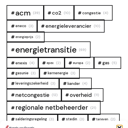
acm
co2
congestie
(39)
(10)
(4)
energieleverancier
eneco
(3)
(10)
(2)
energieprijs
energietransitie
(69)
gas
enexis
(4)
(2)
(2)
(5)
epex
europa
gasunie
(3)
kernenergie
(3)
liander
leveringszekerheid
(3)
(4)
overheid
netcongestie
(12)
(11)
regionale netbeheerder
(21)
salderingsregeling
(3)
stedin
(3)
(2)
tarieven