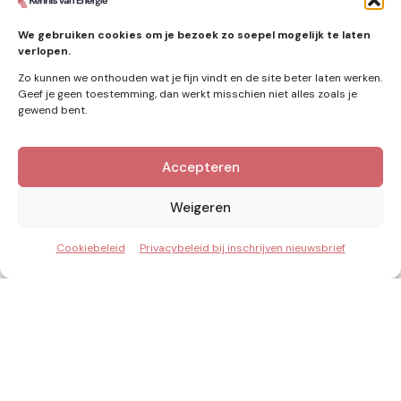
tennet
warmtenet
zon
(19)
(6)
(4)
We gebruiken cookies om je bezoek zo soepel mogelijk te laten
zonne-energie
(9)
verlopen.
Zo kunnen we onthouden wat je fijn vindt en de site beter laten werken.
Geef je geen toestemming, dan werkt misschien niet alles zoals je
gewend bent.
Zie ook
Accepteren
Nieuws
Weigeren
Cookiebeleid
Privacybeleid bij inschrijven nieuwsbrief