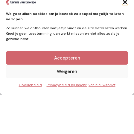
warmtenet
zonne-energie
(9)
We gebruiken cookies om je bezoek zo soepel mogelijk te laten
verlopen.
Zo kunnen we onthouden wat je fijn vindt en de site beter laten werken.
Geef je geen toestemming, dan werkt misschien niet alles zoals je
gewend bent.
Accepteren
Kennis van Energie in je mailbox?
Abonner op nieuwe artikelen.
Weigeren
Cookiebeleid
Privacybeleid bij inschrijven nieuwsbrief
Ik ga akkoord met het privacybeleid