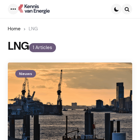
Menu
Searc
Home
LNG
LNG
1 Articles
Nieuws