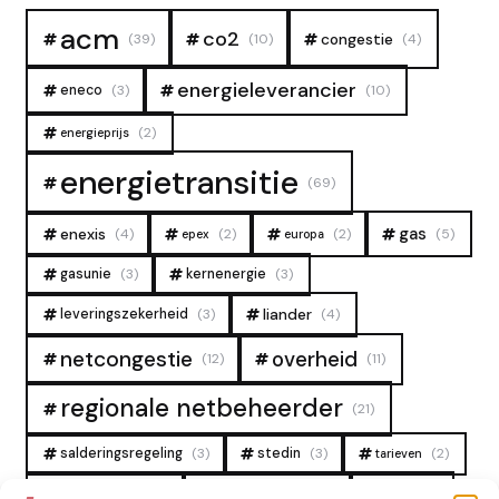
acm
co2
congestie
(39)
(10)
(4)
energieleverancier
eneco
(3)
(10)
(2)
energieprijs
energietransitie
(69)
gas
enexis
(4)
(2)
(2)
(5)
epex
europa
gasunie
(3)
kernenergie
(3)
liander
leveringszekerheid
(3)
(4)
overheid
netcongestie
(12)
(11)
regionale netbeheerder
(21)
salderingsregeling
(3)
stedin
(3)
(2)
tarieven
tennet
zon
(19)
(6)
(4)