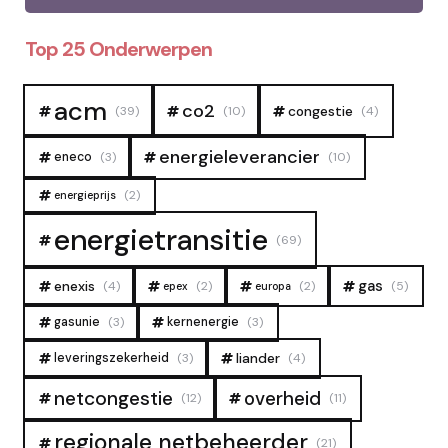
Top 25 Onderwerpen
acm
co2
congestie
(39)
(10)
(4)
energieleverancier
eneco
(3)
(10)
(2)
energieprijs
energietransitie
(69)
gas
enexis
(4)
(2)
(2)
(5)
epex
europa
gasunie
(3)
kernenergie
(3)
liander
leveringszekerheid
(3)
(4)
overheid
netcongestie
(12)
(11)
regionale netbeheerder
(21)