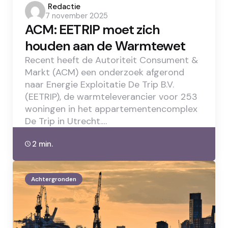
Posted
Redactie
7 november 2025
by
ACM: EETRIP moet zich
houden aan de Warmtewet
Recent heeft de Autoriteit Consument &
Markt (ACM) een onderzoek afgerond
naar Energie Exploitatie De Trip B.V.
(EETRIP), de warmteleverancier voor 253
woningen in het appartementencomplex
De Trip in Utrecht.…
2 min.
Achtergronden