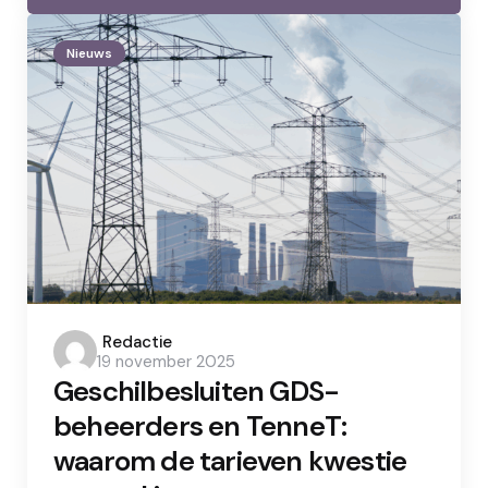
Nieuws
Posted
Redactie
19 november 2025
by
Geschilbesluiten GDS-
beheerders en TenneT:
waarom de tarieven kwestie