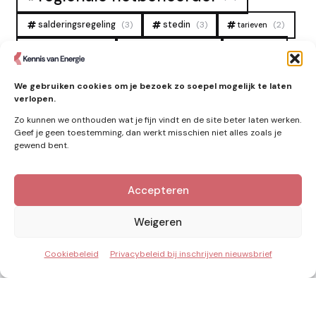
salderingsregeling
(3)
stedin
(3)
(2)
tarieven
tennet
warmtenet
zon
(19)
(6)
(4)
zonne-energie
(9)
We gebruiken cookies om je bezoek zo soepel mogelijk te laten
verlopen.
Zo kunnen we onthouden wat je fijn vindt en de site beter laten werken.
Geef je geen toestemming, dan werkt misschien niet alles zoals je
gewend bent.
Accepteren
Kennis van Energie in je mailbox?
Abonner op nieuwe artikelen.
Weigeren
Cookiebeleid
Privacybeleid bij inschrijven nieuwsbrief
Ik ga akkoord met het privacybeleid