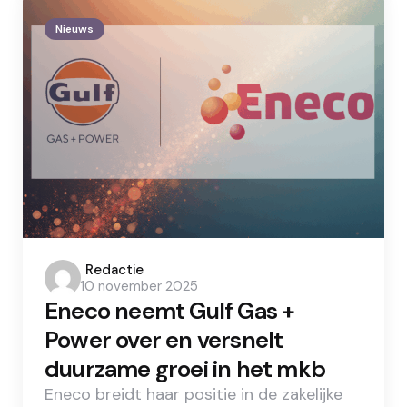
Nieuws
Posted
Redactie
10 november 2025
by
Eneco neemt Gulf Gas +
Power over en versnelt
duurzame groei in het mkb
Eneco breidt haar positie in de zakelijke