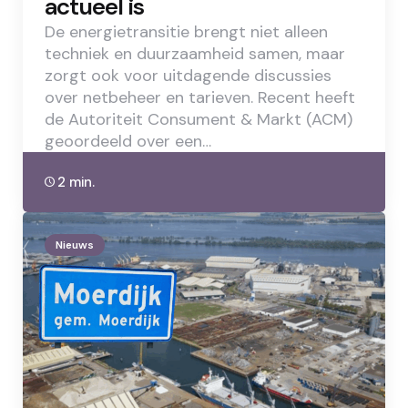
actueel is
De energietransitie brengt niet alleen
techniek en duurzaamheid samen, maar
zorgt ook voor uitdagende discussies
over netbeheer en tarieven. Recent heeft
de Autoriteit Consument & Markt (ACM)
geoordeeld over een…
2 min.
Nieuws