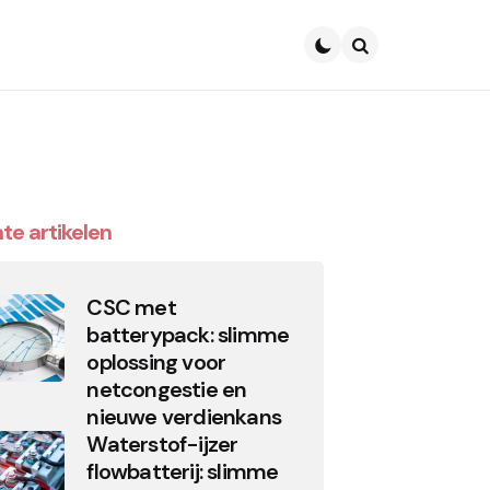
Search
te artikelen
CSC met
batterypack: slimme
oplossing voor
netcongestie en
nieuwe verdienkans
Waterstof-ijzer
flowbatterij: slimme