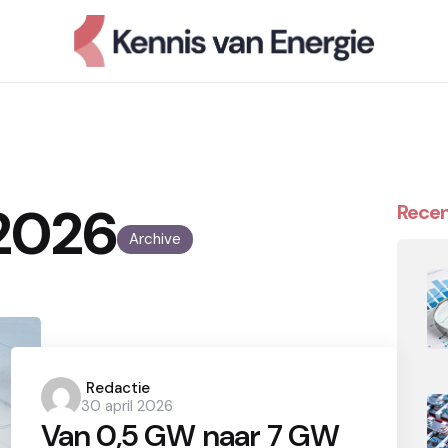
 2026
Recen
Archive
Posted
Redactie
30 april 2026
by
Van 0,5 GW naar 7 GW