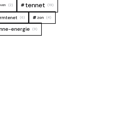
tennet
(2)
(19)
even
rmtenet
zon
(6)
(4)
nne-energie
(9)