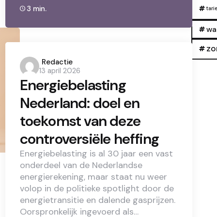
3 min.
tari
wa
zo
Posted
Redactie
13 april 2026
by
Energiebelasting
Nederland: doel en
toekomst van deze
controversiële heffing
Energiebelasting is al 30 jaar een vast
onderdeel van de Nederlandse
energierekening, maar staat nu weer
volop in de politieke spotlight door de
energietransitie en dalende gasprijzen.
Oorspronkelijk ingevoerd als…