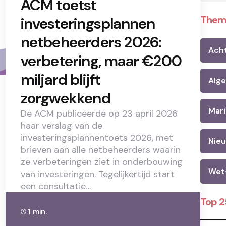
ACM toetst
Them
investeringsplannen
netbeheerders 2026:
Ach
verbetering, maar €200
miljard blijft
Alg
zorgwekkend
Mari
De ACM publiceerde op 23 april 2026
haar verslag van de
investeringsplannentoets 2026, met
Nie
brieven aan alle netbeheerders waarin
ze verbeteringen ziet in onderbouwing
Wet
van investeringen. Tegelijkertijd start
een consultatie…
Top 
1 min.