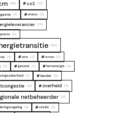
cm
co2
(39)
(10)
gestie
(4)
eneco
(3)
ergieleverancier
(10)
(2)
gieprijs
nergietransitie
(69)
xis
(4)
(2)
(2)
epex
europa
s
(5)
gasunie
(3)
kernenergie
(3)
liander
eringszekerheid
(3)
(4)
overheid
tcongestie
(12)
(11)
egionale netbeheerder
(21)
deringsregeling
(3)
stedin
(3)