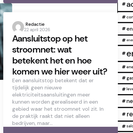
a
con
Posted
Redactie
en
22 april 2026
by
Aansluitstop op het
ener
stroomnet: wat
e
betekent het en hoe
ene
komen we hier weer uit?
ga
Een aansluitstop betekent dat er
tijdelijk geen nieuwe
lev
elektriciteitsaansluitingen meer
ne
kunnen worden gerealiseerd in een
gebied waar het stroomnet vol zit. In
r
de praktijk raakt dat niet alleen
bedrijven, maar…
sal