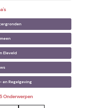
a's
tergronden
emeen
n Eleveld
uws
- en Regelgeving
25 Onderwerpen