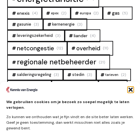
gas
enexis
(4)
(2)
(2)
(5)
epex
europa
gasunie
(3)
kernenergie
(3)
liander
leveringszekerheid
(3)
(4)
overheid
netcongestie
(12)
(11)
regionale netbeheerder
(21)
salderingsregeling
(3)
stedin
(3)
(2)
tarieven
tennet
warmtenet
zon
(19)
(6)
(4)
zonne-energie
(9)
We gebruiken cookies om je bezoek zo soepel mogelijk te laten
verlopen.
Zo kunnen we onthouden wat je fijn vindt en de site beter laten werken.
Geef je geen toestemming, dan werkt misschien niet alles zoals je
gewend bent.