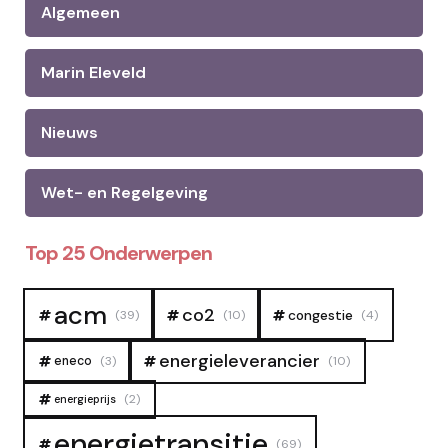
Algemeen
Marin Eleveld
Nieuws
Wet- en Regelgeving
Top 25 Onderwerpen
acm
co2
congestie
(39)
(10)
(4)
energieleverancier
eneco
(3)
(10)
(2)
energieprijs
energietransitie
(69)