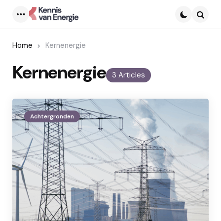
Menu
Searc
Home
Kernenergie
Kernenergie
3 Articles
Achtergronden