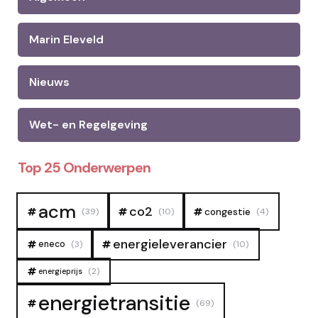
Marin Eleveld
Nieuws
Wet- en Regelgeving
Top 25 Onderwerpen
acm
co2
congestie
(39)
(10)
(4)
energieleverancier
eneco
(3)
(10)
(2)
energieprijs
energietransitie
(69)