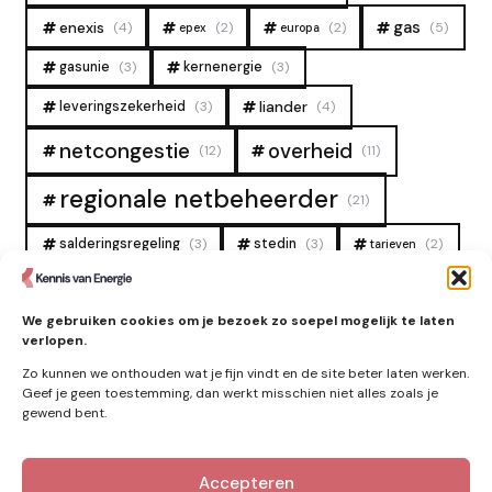
gas
enexis
(4)
(2)
(2)
(5)
epex
europa
gasunie
(3)
kernenergie
(3)
liander
leveringszekerheid
(3)
(4)
overheid
netcongestie
(12)
(11)
regionale netbeheerder
(21)
salderingsregeling
(3)
stedin
(3)
(2)
tarieven
tennet
warmtenet
zon
(19)
(6)
(4)
We gebruiken cookies om je bezoek zo soepel mogelijk te laten
zonne-energie
(9)
verlopen.
Zo kunnen we onthouden wat je fijn vindt en de site beter laten werken.
Geef je geen toestemming, dan werkt misschien niet alles zoals je
gewend bent.
Zie ook
Accepteren