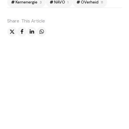
Kernenergie
NAVO
OVerheid
3
1
11
Share
This Article