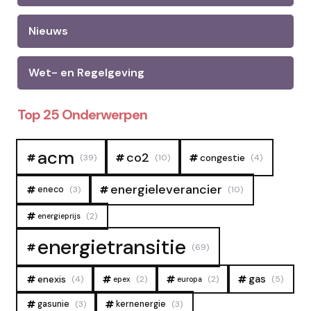
Nieuws
Wet- en Regelgeving
Top 25 Onderwerpen
acm
co2
congestie
(39)
(10)
(4)
energieleverancier
eneco
(3)
(10)
(2)
energieprijs
energietransitie
(69)
gas
enexis
(4)
(2)
(2)
(5)
epex
europa
gasunie
(3)
kernenergie
(3)