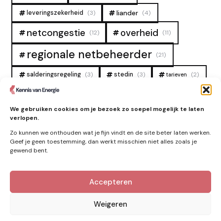
liander
leveringszekerheid
(3)
(4)
overheid
netcongestie
(12)
(11)
regionale netbeheerder
(21)
salderingsregeling
(3)
stedin
(3)
(2)
tarieven
tennet
warmtenet
zon
(19)
(6)
(4)
We gebruiken cookies om je bezoek zo soepel mogelijk te laten
zonne-energie
(9)
verlopen.
Zo kunnen we onthouden wat je fijn vindt en de site beter laten werken.
Geef je geen toestemming, dan werkt misschien niet alles zoals je
gewend bent.
Zie ook
Accepteren
Nieuws
Weigeren