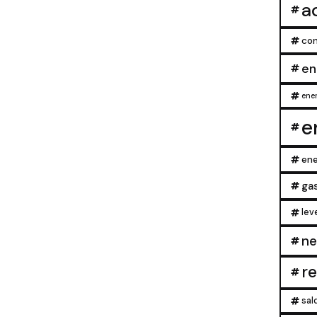
a
con
en
ener
e
ene
ga
lev
ne
r
sal