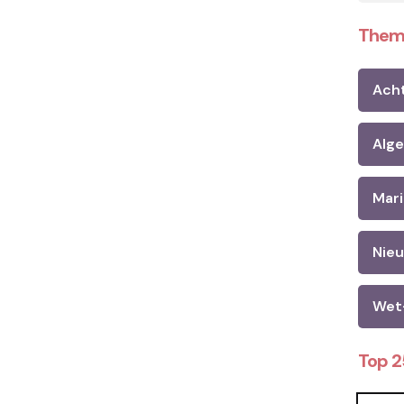
Them
Ach
Alg
Mari
Nie
Wet
Top 