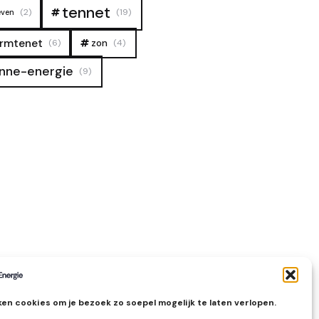
tennet
(2)
(19)
even
rmtenet
zon
(6)
(4)
nne-energie
(9)
en cookies om je bezoek zo soepel mogelijk te laten verlopen.