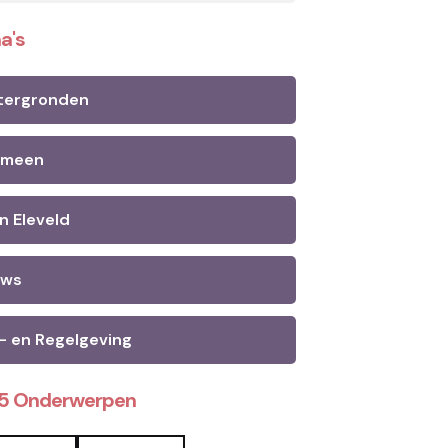
a's
tergronden
emeen
n Eleveld
uws
- en Regelgeving
25 Onderwerpen