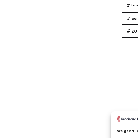
tari
wa
zo
We gebruik