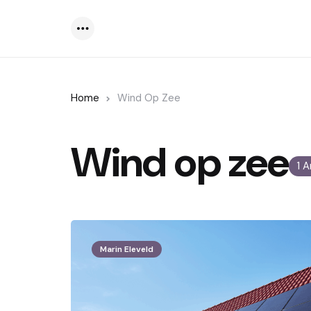
Menu
Home
Wind Op Zee
Wind op zee
1 A
Marin Eleveld