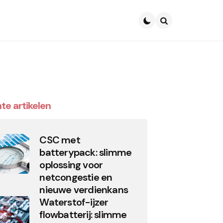
Search
te artikelen
CSC met
batterypack: slimme
oplossing voor
netcongestie en
nieuwe verdienkans
Waterstof-ijzer
flowbatterij: slimme