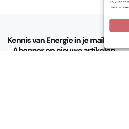
Zo kunnen w
toestemming
Kennis van Energie in je mailbox?
Abonner op nieuwe artikelen.
Ik ga akkoord met het privacybeleid
n