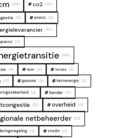
cm
co2
(39)
(10)
gestie
(4)
eneco
(3)
ergieleverancier
(10)
(2)
gieprijs
nergietransitie
(69)
xis
(4)
(2)
(2)
epex
europa
s
(5)
gasunie
(3)
kernenergie
(3)
liander
eringszekerheid
(3)
(4)
overheid
tcongestie
(12)
(11)
egionale netbeheerder
(21)
deringsregeling
(3)
stedin
(3)