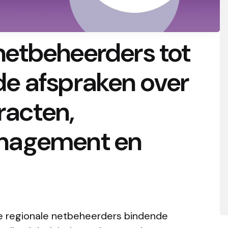
etbeheerders tot
n de afspraken over
racten,
nagement en
 regionale netbeheerders bindende