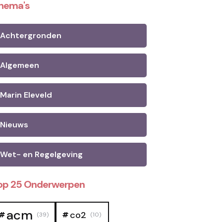
hema's
Achtergronden
Algemeen
Marin Eleveld
Nieuws
Wet- en Regelgeving
op 25 Onderwerpen
acm
co2
(39)
(10)