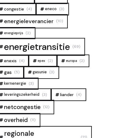
congestie
(4)
eneco
(3)
energieleverancier
(10)
(2)
energieprijs
energietransitie
(69)
enexis
(4)
(2)
(2)
epex
europa
gas
(5)
gasunie
(3)
kernenergie
(3)
liander
leveringszekerheid
(3)
(4)
netcongestie
(12)
overheid
(11)
regionale
(21)