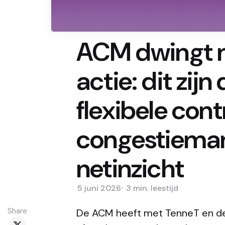
ACM dwingt n
actie: dit zij
flexibele cont
congestiema
netinzicht
5 juni 2026
3 min.
leestijd
Share
De ACM heeft met TenneT en de