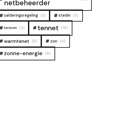
netbeheerder
salderingsregeling
(3)
stedin
(3)
tennet
(2)
(19)
tarieven
warmtenet
zon
(6)
(4)
zonne-energie
(9)