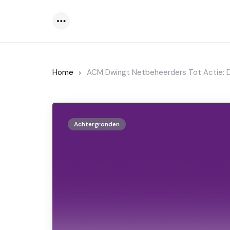
Menu
Home
ACM Dwingt Netbeheerders Tot Actie: D
Achtergronden