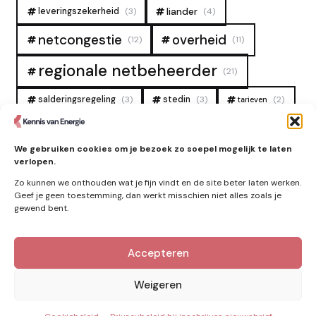
liander
leveringszekerheid
(3)
(4)
overheid
netcongestie
(12)
(11)
regionale netbeheerder
(21)
salderingsregeling
(3)
stedin
(3)
(2)
tarieven
tennet
warmtenet
zon
(19)
(6)
(4)
We gebruiken cookies om je bezoek zo soepel mogelijk te laten
zonne-energie
(9)
verlopen.
Zo kunnen we onthouden wat je fijn vindt en de site beter laten werken.
Geef je geen toestemming, dan werkt misschien niet alles zoals je
gewend bent.
Zie ook
Accepteren
Nieuws
Weigeren