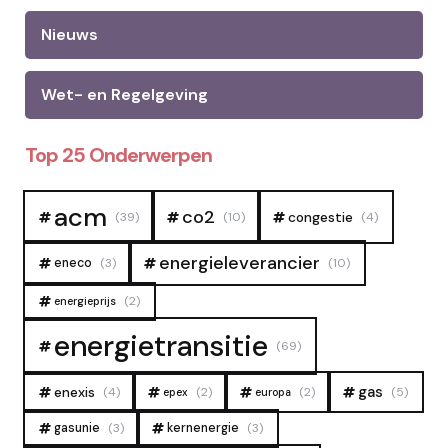
Nieuws
Wet- en Regelgeving
Top 25 Onderwerpen
acm
co2
congestie
(39)
(10)
(4)
energieleverancier
eneco
(3)
(10)
(2)
energieprijs
energietransitie
(69)
gas
enexis
(4)
(2)
(2)
(5)
epex
europa
gasunie
(3)
kernenergie
(3)