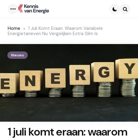
Menu
Searc
Home
1 Juli Komt Eraan: Waarom Variabele
Energietarieven Nu Vergelijken Extra Slim Is
Nieuws
1 juli komt eraan: waarom