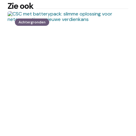
Zie ook
Achtergronden
Posted
by
Redactie
by
CSC met batterypack: slimme
oplossing voor netcongestie en
nieuwe verdienkans
24 juli 2026