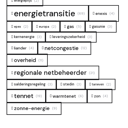
(2)
energieprijs
energietransitie
enexis
(69)
(4)
gas
(2)
(2)
(5)
gasunie
(3)
epex
europa
kernenergie
(3)
leveringszekerheid
(3)
netcongestie
liander
(4)
(12)
overheid
(11)
regionale netbeheerder
(21)
salderingsregeling
(3)
stedin
(3)
(2)
tarieven
tennet
warmtenet
zon
(19)
(6)
(4)
zonne-energie
(9)