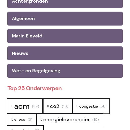
Achtergronden
Algemeen
Marin Eleveld
Nieuws
Wet- en Regelgeving
Top 25 Onderwerpen
acm
co2
congestie
(39)
(10)
(4)
energieleverancier
eneco
(3)
(10)