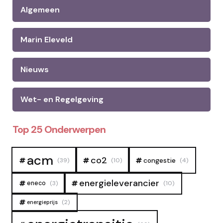
Algemeen
Marin Eleveld
Nieuws
Wet- en Regelgeving
Top 25 Onderwerpen
acm
co2
congestie
(39)
(10)
(4)
energieleverancier
eneco
(3)
(10)
(2)
energieprijs