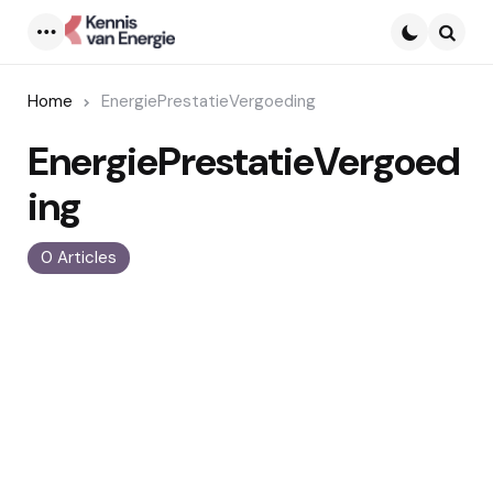
Menu
Searc
Home
EnergiePrestatieVergoeding
EnergiePrestatieVergoed
ing
0 Articles