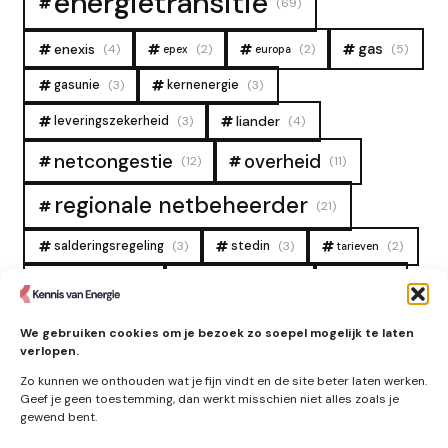
energietransitie
(69)
gas
enexis
(4)
(2)
(2)
(5)
epex
europa
gasunie
(3)
kernenergie
(3)
liander
leveringszekerheid
(3)
(4)
overheid
netcongestie
(12)
(11)
regionale netbeheerder
(21)
salderingsregeling
(3)
stedin
(3)
(2)
tarieven
tennet
warmtenet
zon
(19)
(6)
(4)
zonne-energie
(9)
We gebruiken cookies om je bezoek zo soepel mogelijk te laten
verlopen.
Zo kunnen we onthouden wat je fijn vindt en de site beter laten werken.
Geef je geen toestemming, dan werkt misschien niet alles zoals je
gewend bent.