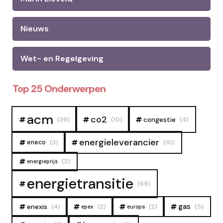
Nieuws
Wet- en Regelgeving
Top 25 Onderwerpen
acm
co2
congestie
(39)
(10)
(4)
energieleverancier
eneco
(3)
(10)
(2)
energieprijs
energietransitie
(69)
gas
enexis
(4)
(2)
(2)
(5)
epex
europa