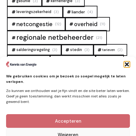
gasunie
(3)
kernenergie
(3)
liander
leveringszekerheid
(3)
(4)
overheid
netcongestie
(12)
(11)
regionale netbeheerder
(21)
salderingsregeling
(3)
stedin
(3)
(2)
tarieven
tennet
warmtenet
zon
(19)
(6)
(4)
zonne-energie
(9)
We gebruiken cookies om je bezoek zo soepel mogelijk te laten
verlopen.
Zo kunnen we onthouden wat je fijn vindt en de site beter laten werken.
Geef je geen toestemming, dan werkt misschien niet alles zoals je
gewend bent.
Accepteren
Kennis van Energie in je mailbox?
Abonner op nieuwe artikelen.
Weigeren