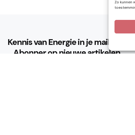
Zo kunnen w
toestemming
Kennis van Energie in je mailbox?
Abonner op nieuwe artikelen.
Ik ga akkoord met het privacybeleid
n