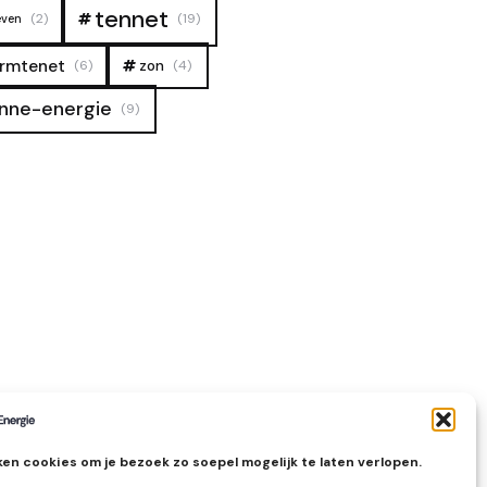
tennet
(2)
(19)
even
rmtenet
zon
(6)
(4)
nne-energie
(9)
en cookies om je bezoek zo soepel mogelijk te laten verlopen.