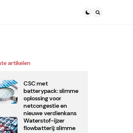
Search
te artikelen
CSC met
batterypack: slimme
oplossing voor
netcongestie en
nieuwe verdienkans
Waterstof-ijzer
flowbatterij: slimme