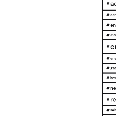
a
con
en
ener
e
ene
ga
lev
ne
r
sal