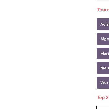
Them
Ach
Alg
Mari
Nie
Wet
Top 