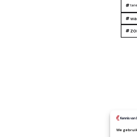
tari
wa
zo
We gebruik