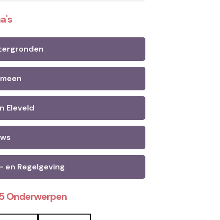
a's
tergronden
emeen
n Eleveld
uws
- en Regelgeving
25 Onderwerpen