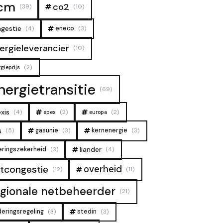
cm
co2
(39)
(10)
gestie
(4)
eneco
(3)
ergieleverancier
(10)
(2)
gieprijs
nergietransitie
(69)
xis
(4)
(2)
(2)
epex
europa
s
(5)
gasunie
(3)
kernenergie
(3)
liander
eringszekerheid
(3)
(4)
overheid
tcongestie
(12)
(11)
egionale netbeheerder
(21)
deringsregeling
(3)
stedin
(3)