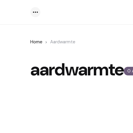
Menu
Home
Aardwarmte
aardwarmte
0 