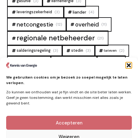
gasunie
(3)
kernenergie
(3)
liander
leveringszekerheid
(3)
(4)
overheid
netcongestie
(12)
(11)
regionale netbeheerder
(21)
salderingsregeling
(3)
stedin
(3)
(2)
tarieven
tennet
warmtenet
zon
(19)
(6)
(4)
zonne-energie
(9)
We gebruiken cookies om je bezoek zo soepel mogelijk te laten
verlopen.
Zo kunnen we onthouden wat je fijn vindt en de site beter laten werken.
Geef je geen toestemming, dan werkt misschien niet alles zoals je
gewend bent.
Accepteren
Kennis van Energie in je mailbox?
Abonner op nieuwe artikelen.
Weigeren