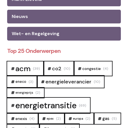
Nieuws
Wet- en Regelgeving
Top 25 Onderwerpen
acm
co2
congestie
(39)
(10)
(4)
energieleverancier
eneco
(3)
(10)
(2)
energieprijs
energietransitie
(69)
gas
enexis
(4)
(2)
(2)
(5)
epex
europa