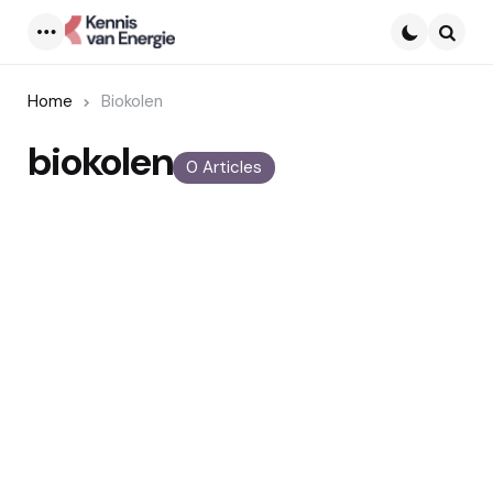
Menu
Searc
Home
Biokolen
biokolen
0 Articles