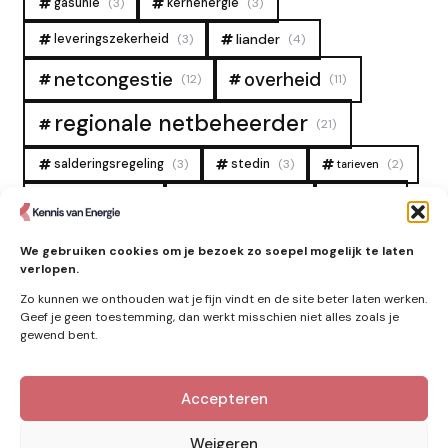
gasunie
(3)
kernenergie
(3)
liander
leveringszekerheid
(3)
(4)
overheid
netcongestie
(12)
(11)
regionale netbeheerder
(21)
salderingsregeling
(3)
stedin
(3)
(2)
tarieven
tennet
warmtenet
zon
(19)
(6)
(4)
zonne-energie
(9)
We gebruiken cookies om je bezoek zo soepel mogelijk te laten
verlopen.
Zo kunnen we onthouden wat je fijn vindt en de site beter laten werken.
Geef je geen toestemming, dan werkt misschien niet alles zoals je
gewend bent.
Accepteren
Kennis van Energie in je mailbox?
Abonner op nieuwe artikelen.
Weigeren