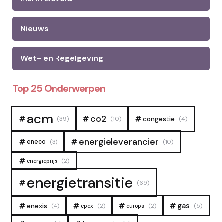
Nieuws
Wet- en Regelgeving
Top 25 Onderwerpen
acm
co2
congestie
(39)
(10)
(4)
energieleverancier
eneco
(3)
(10)
(2)
energieprijs
energietransitie
(69)
gas
enexis
(4)
(2)
(2)
(5)
epex
europa