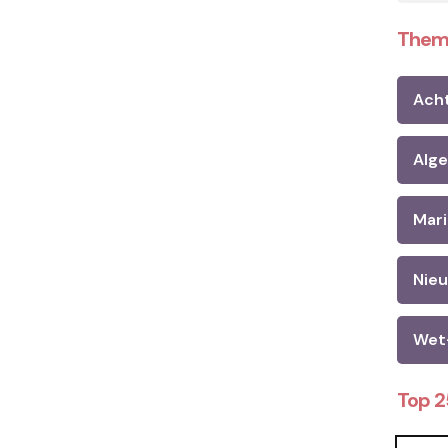
Them
Ach
Alg
Mari
Nie
Wet
Top 