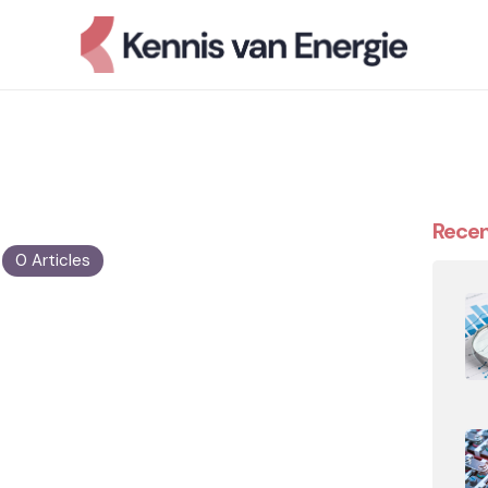
d
Recen
0 Articles