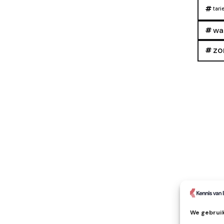
tari
wa
zo
We gebruik