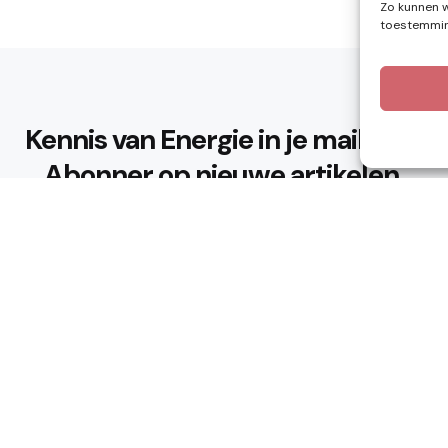
Zo kunnen w
toestemming
Kennis van Energie in je mailbox?
Abonner op nieuwe artikelen.
Ik ga akkoord met het privacybeleid
n