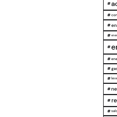
a
con
en
ener
e
ene
ga
lev
ne
r
sal