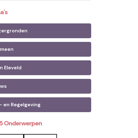
a's
tergronden
emeen
n Eleveld
uws
- en Regelgeving
25 Onderwerpen