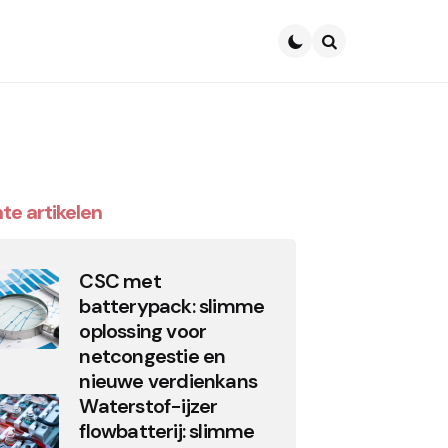
Search
te artikelen
CSC met
batterypack: slimme
oplossing voor
netcongestie en
nieuwe verdienkans
Waterstof-ijzer
flowbatterij: slimme