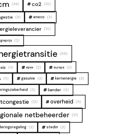
cm
co2
(39)
(10)
gestie
(4)
eneco
(3)
ergieleverancier
(10)
(2)
gieprijs
nergietransitie
(69)
xis
(4)
(2)
(2)
epex
europa
s
(5)
gasunie
(3)
kernenergie
(3)
liander
eringszekerheid
(3)
(4)
overheid
tcongestie
(12)
(11)
egionale netbeheerder
(21)
deringsregeling
(3)
stedin
(3)