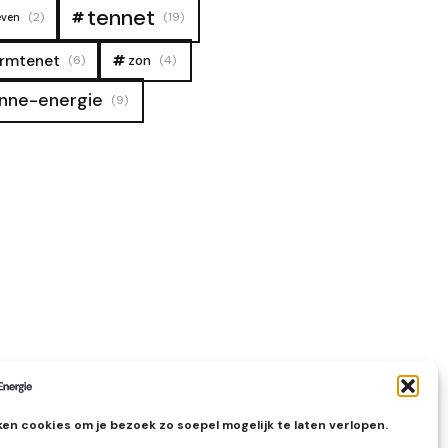
tennet
(2)
(19)
even
rmtenet
zon
(6)
(4)
nne-energie
(9)
en cookies om je bezoek zo soepel mogelijk te laten verlopen.