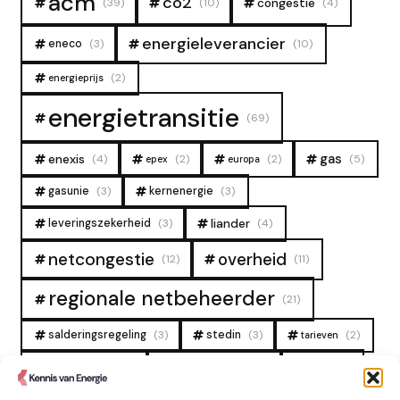
acm
co2
congestie
(39)
(10)
(4)
energieleverancier
eneco
(3)
(10)
(2)
energieprijs
energietransitie
(69)
gas
enexis
(4)
(2)
(2)
(5)
epex
europa
gasunie
(3)
kernenergie
(3)
liander
leveringszekerheid
(3)
(4)
overheid
netcongestie
(12)
(11)
regionale netbeheerder
(21)
salderingsregeling
(3)
stedin
(3)
(2)
tarieven
tennet
warmtenet
zon
(19)
(6)
(4)