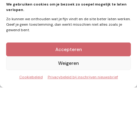
zonne-energie
(9)
We gebruiken cookies om je bezoek zo soepel mogelijk te laten
verlopen.
Zo kunnen we onthouden wat je fijn vindt en de site beter laten werken.
Geef je geen toestemming, dan werkt misschien niet alles zoals je
gewend bent.
Accepteren
Kennis van Energie in je mailbox?
Abonner op nieuwe artikelen.
Weigeren
Cookiebeleid
Privacybeleid bij inschrijven nieuwsbrief
Ik ga akkoord met het privacybeleid