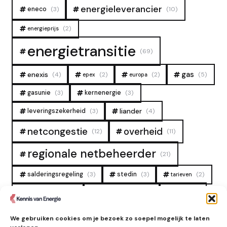
energieleverancier
eneco
(3)
(10)
(2)
energieprijs
energietransitie
(69)
gas
enexis
(4)
(2)
(2)
(5)
epex
europa
gasunie
(3)
kernenergie
(3)
liander
leveringszekerheid
(3)
(4)
overheid
netcongestie
(12)
(11)
regionale netbeheerder
(21)
salderingsregeling
(3)
stedin
(3)
(2)
tarieven
tennet
warmtenet
zon
(19)
(6)
(4)
zonne-energie
(9)
We gebruiken cookies om je bezoek zo soepel mogelijk te laten