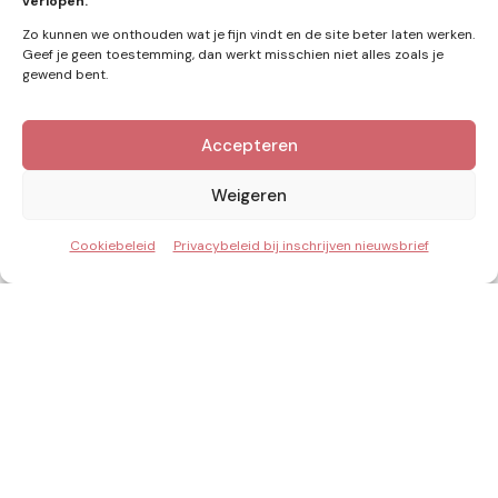
verlopen.
Zo kunnen we onthouden wat je fijn vindt en de site beter laten werken.
Geef je geen toestemming, dan werkt misschien niet alles zoals je
Zie ook
gewend bent.
Achtergronden
Accepteren
Weigeren
Cookiebeleid
Privacybeleid bij inschrijven nieuwsbrief
Posted
by
Redactie
by
CSC met batterypack: slimme
oplossing voor netcongestie en