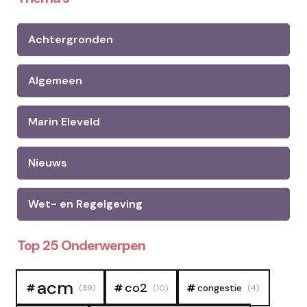
Achtergronden
Algemeen
Marin Eleveld
Nieuws
Wet- en Regelgeving
Top 25 Onderwerpen
acm
co2
congestie
(39)
(10)
(4)