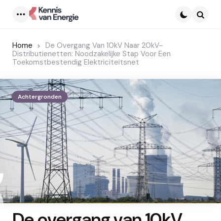
Menu
Searc
Home
De Overgang Van 10kV Naar 20kV-
Distributienetten: Noodzakelijke Stap Voor Een
Toekomstbestendig Elektriciteitsnet
Achtergronden
De overgang van 10kV