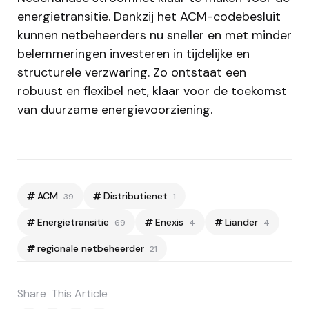
energietransitie. Dankzij het ACM-codebesluit
kunnen netbeheerders nu sneller en met minder
belemmeringen investeren in tijdelijke en
structurele verzwaring. Zo ontstaat een
robuust en flexibel net, klaar voor de toekomst
van duurzame energievoorziening.
ACM
Distributienet
39
1
Energietransitie
Enexis
Liander
69
4
4
regionale netbeheerder
21
Share
This Article