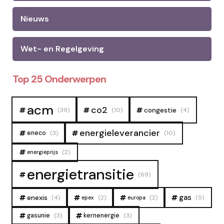
Nieuws
Wet- en Regelgeving
Top 25 Onderwerpen
acm
co2
congestie
(39)
(10)
(4)
energieleverancier
eneco
(3)
(10)
(2)
energieprijs
energietransitie
(69)
gas
enexis
(4)
(2)
(2)
(5)
epex
europa
gasunie
(3)
kernenergie
(3)