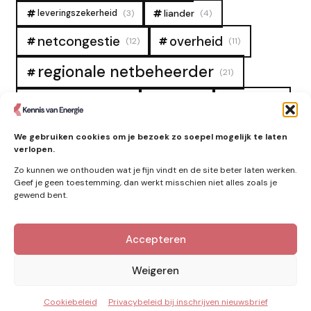
liander
leveringszekerheid
(3)
(4)
overheid
netcongestie
(12)
(11)
regionale netbeheerder
(21)
salderingsregeling
(3)
stedin
(3)
(2)
tarieven
tennet
warmtenet
zon
(19)
(6)
(4)
We gebruiken cookies om je bezoek zo soepel mogelijk te laten
verlopen.
zonne-energie
(9)
Zo kunnen we onthouden wat je fijn vindt en de site beter laten werken.
Geef je geen toestemming, dan werkt misschien niet alles zoals je
gewend bent.
Zie ook
Accepteren
Nieuws
Weigeren
Cookiebeleid
Privacybeleid bij inschrijven nieuwsbrief