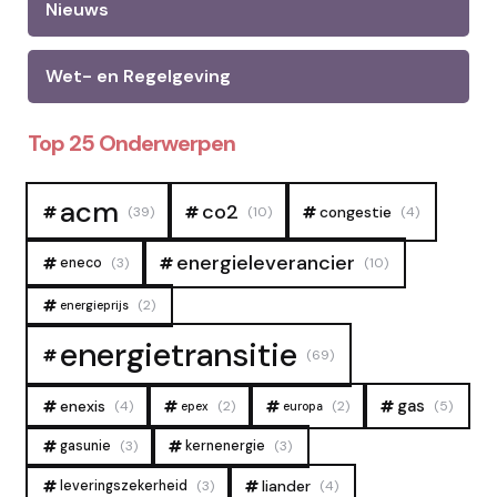
Nieuws
Wet- en Regelgeving
Top 25 Onderwerpen
acm
co2
congestie
(39)
(10)
(4)
energieleverancier
eneco
(3)
(10)
(2)
energieprijs
energietransitie
(69)
gas
enexis
(4)
(2)
(2)
(5)
epex
europa
gasunie
(3)
kernenergie
(3)
liander
leveringszekerheid
(3)
(4)