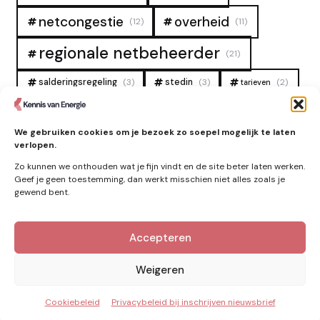
overheid
netcongestie
(12)
(11)
regionale netbeheerder
(21)
salderingsregeling
(3)
stedin
(3)
(2)
tarieven
tennet
warmtenet
zon
(19)
(6)
(4)
We gebruiken cookies om je bezoek zo soepel mogelijk te laten
zonne-energie
(9)
verlopen.
Zo kunnen we onthouden wat je fijn vindt en de site beter laten werken.
Geef je geen toestemming, dan werkt misschien niet alles zoals je
gewend bent.
Zie ook
Accepteren
Nieuws
Weigeren
Cookiebeleid
Privacybeleid bij inschrijven nieuwsbrief