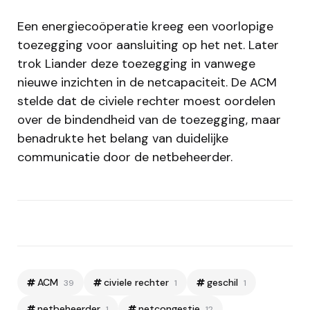
Een energiecoöperatie kreeg een voorlopige
toezegging voor aansluiting op het net. Later
trok Liander deze toezegging in vanwege
nieuwe inzichten in de netcapaciteit. De ACM
stelde dat de civiele rechter moest oordelen
over de bindendheid van de toezegging, maar
benadrukte het belang van duidelijke
communicatie door de netbeheerder.
ACM
civiele rechter
geschil
39
1
1
netbeheerder
netcongestie
1
12