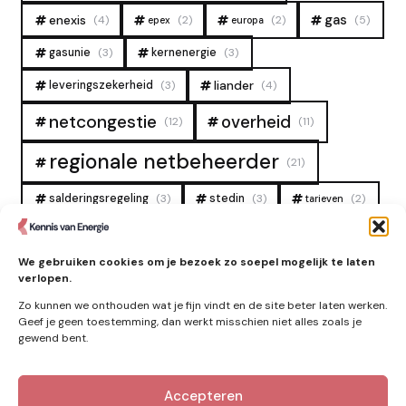
gas
enexis
(4)
(2)
(2)
(5)
epex
europa
gasunie
(3)
kernenergie
(3)
liander
leveringszekerheid
(3)
(4)
overheid
netcongestie
(12)
(11)
regionale netbeheerder
(21)
salderingsregeling
(3)
stedin
(3)
(2)
tarieven
tennet
warmtenet
zon
(19)
(6)
(4)
We gebruiken cookies om je bezoek zo soepel mogelijk te laten
zonne-energie
(9)
verlopen.
Zo kunnen we onthouden wat je fijn vindt en de site beter laten werken.
Geef je geen toestemming, dan werkt misschien niet alles zoals je
gewend bent.
Zie ook
Accepteren
Nieuws