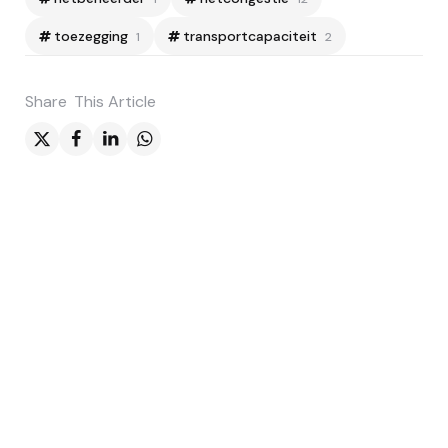
toezegging
transportcapaciteit
1
2
Share
This Article