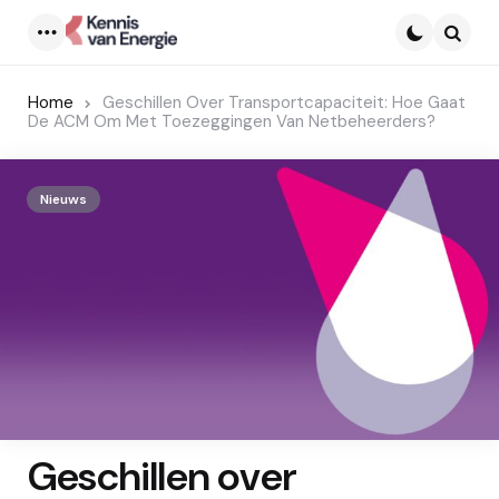
Menu
Searc
Home
Geschillen Over Transportcapaciteit: Hoe Gaat
De ACM Om Met Toezeggingen Van Netbeheerders?
Nieuws
Geschillen over