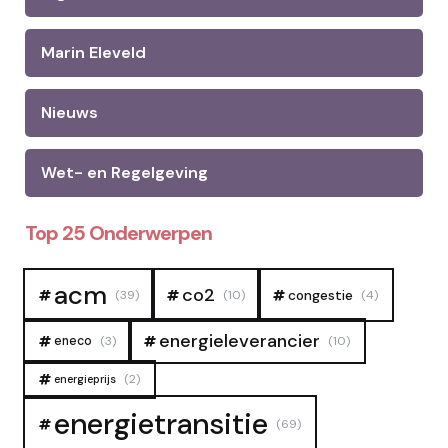
Marin Eleveld
Nieuws
Wet- en Regelgeving
Top 25 Onderwerpen
acm
co2
congestie
(39)
(10)
(4)
energieleverancier
eneco
(3)
(10)
(2)
energieprijs
energietransitie
(69)